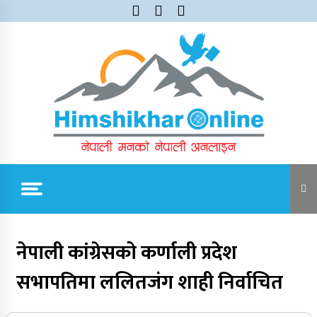
Skip
to
content
Himshikhar Online
Trending Now
नेपाली कांग्रेसको कर्णाली प्रदेश
सभापतिमा ललितजंग शाही निर्वाचित
जुम्लाबाट सुर्खेत र नेपालगञ्जतर्फ लैजाँदै गरिएको १८०
कार्टुन स्याउ प्रहरीले नियन्त्रणमा