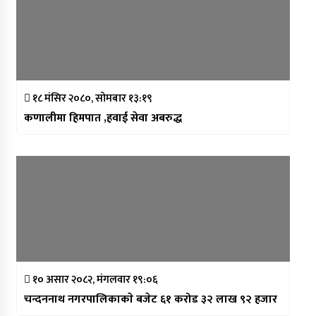
१८ मंसिर २०८०, सोमबार १३:१९
कणालीमा हिमपात ,हवाई सेवा अबरुद्ध
१० असार २०८२, मंगलवार १९:०६
चन्दननाथ नगरपालिकाकाे बजेट ६१ करोड ३२ लाख ९२ हजार