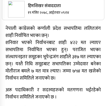
हिमशिखर संवाददाता
सर्वोच्चले खारेज गर्‍यो दानबहादुर बुढाको रिट,
१९ मंसिर २०७८, आईतवार ०९:१४
पदमुक्तिको निर्णय कायम
नेपाली कांग्रेसका वरिष्ठ नेता गोपालमान श्रेष्ठको निधन
नेपाली कांग्रेसको कर्णाली प्रदेश सभापतिमा ललितजंग
शाही निर्वाचित भएका छन्।
शनिवार भएको निर्वाचनबाट शाही ४२२ मत ल्याएर
सुर्खेतमा जिप दुर्घटना,१५ जना घाइते
सभापतिमा निर्वाचित भएका हुन्। पराजित भएका
जुम्लामा चरेससहित २१ वर्षीय युवक पक्राउ
संस्थापनइतर समूहका भूपेन्द्रजंग शाहीले ३१७ मत ल्याएका
छन्। यस्तै निधि समूहबाट सभापतिका उम्मेदवार बनेका
मोतीराज बमले ७ मत मात्र ल्याए। जम्मा ७५४ मत खसेको
जुम्लामा बेहोस अवस्थामा फेला परेका युवाको मृत्यु
निर्वाचन समितिले जनाएको छ।
अरू पदाधिकारी र सदस्यहरुको मतगणना भईरहेको
कर्णालीमा कांग्रेसका चार मन्त्रीहरूले दिए राजीनामा
निर्वाचन समितिले जनाएको छ ।