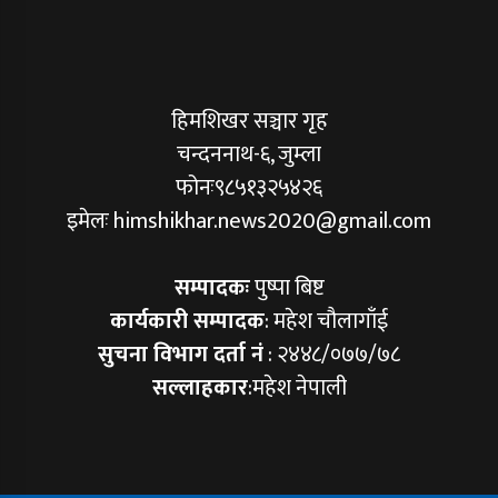
हिमशिखर सञ्चार गृह
चन्दननाथ-६, जुम्ला
फोनः९८५१३२५४२६
इमेलः himshikhar.news2020@gmail.com
सम्पादकः
पुष्पा बिष्ट
कार्यकारी सम्पादक
: महेश चौलागाँई
सुचना विभाग दर्ता नं
: २४४८/०७७/७८
सल्लाहकार
:महेश नेपाली