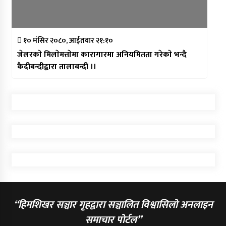
१० मंसिर २०८०, आईतवार २१:१०
जेलरकाे मिलाेमत्ताेमा कारागारमा अनियमितता गरेकाे भन्दै
कैदीबन्दीद्वारा तालाबन्दी ।।
“हिमशिखर सञ्चार गृहद्वारा सञ्चालित विश्वासिलो अनलाइन
समाचार पोर्टल”