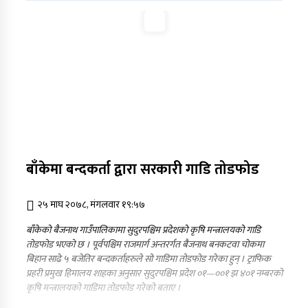
नृपध्वज निरौलाको इजलासले उक्त निर्णय खारेजको
आदेश गरेको हो ।
जुम्लामा महिलामाथि जबरजस्ती करणी प्रयासको
आरोपमा एक पक्राउ
नेपाली कांग्रेस जुम्लाका कोषाध्यक्ष पाण्डेको निधन
डाेल्पाकाे जगदुल्लाबाट जुम्ला आउँदै गरेकाे जिप
दुर्घटना, एकको मृत्यु
बाँकेमा बन्दकर्ता द्वारा सरकारी गाडि तोडफोड
डाेल्पाकाे जगदुल्लाबाट जुम्ला आउँदै गरेकाे जिप
२५ माघ २०७८, मंगलवार १९:५७
दुर्घटना, एकको मृत्यु
बाँकेको बैजनाथ गाउँपालिकामा सुदुरपश्चिम प्रदेशको कृषि मन्त्रालयको गाडि
तोडफोड भएको छ । पूर्वपश्चिम राजमार्ग अन्तरर्गत बैजनाथ बनकटवा चोकमा
बिहान साढे ५ बजेतिर बन्दकर्ताहरुले सो गाडिमा तोडफोड गरेका हुन् । ट्राफिक
प्रहरी प्रमुख हिमालय शाहका अनुसार सुदुरपश्चिम प्रदेश ०१—००१ झ ४०१ नम्बरको
कृषि मन्त्रालयको गाडिमा तोडफोड गरेको बताए ।