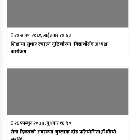
२० श्रावण २०८१, आईतवार १०:४३
शिक्षामा सुधार ल्याउन गुठिचाैरमा ‘विद्यार्थीसँग अध्यक्ष’
कार्यक्रम
२६ फाल्गुन २०७७, बुधबार १६:५०
सेना दिवसकाे अवसरमा जुम्लामा दाैड प्रतियोगिता(भिडियो
सहति)