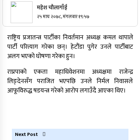
महेश चाैलागाँई
सर्वोच्चले खारेज गर्‍यो दानबहादुर बुढाको रिट,
२५ माघ २०७८, मंगलवार १९:५७
पदमुक्तिको निर्णय कायम
नेपाली कांग्रेसका वरिष्ठ नेता गोपालमान श्रेष्ठको निधन
राष्ट्रिय प्रजातन्त्र पार्टीका निवर्तमान अध्यक्ष कमल थापाले
पार्टी परित्याग गरेका छन्। हेटौंडा पुगेर उनले पार्टीबाट
अलग भएको घोषणा गरेका हुन।
सुर्खेतमा जिप दुर्घटना,१५ जना घाइते
राप्रपाको एकता महाधिवेशनमा अध्यक्षमा राजेन्द्र
जुम्लामा चरेससहित २१ वर्षीय युवक पक्राउ
लिङ्देनसँग पराजित भएपछि उनले निर्मल निवासले
आफूविरुद्ध षडयन्त्र गरेको आरोप लगाउँदै आएका थिए।
जुम्लामा बेहोस अवस्थामा फेला परेका युवाको मृत्यु
कर्णालीमा कांग्रेसका चार मन्त्रीहरूले दिए राजीनामा
Next Post