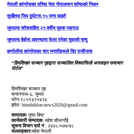
नेपाली कांग्रेसका वरिष्ठ नेता गोपालमान श्रेष्ठको निधन
सुर्खेतमा जिप दुर्घटना,१५ जना घाइते
जुम्लामा चरेससहित २१ वर्षीय युवक पक्राउ
जुम्लामा बेहोस अवस्थामा फेला परेका युवाको मृत्यु
कर्णालीमा कांग्रेसका चार मन्त्रीहरूले दिए राजीनामा
“हिमशिखर सञ्चार गृहद्वारा सञ्चालित विश्वासिलो अनलाइन समाचार
पोर्टल”
हिमशिखर सञ्चार गृह
चन्दननाथ-६, जुम्ला
फोनः९८५१३२५४२६
इमेलः himshikhar.news2020@gmail.com
सम्पादकः
पुष्पा बिष्ट
कार्यकारी सम्पादक
: महेश चौलागाँई
सुचना विभाग दर्ता नं
: २४४८/०७७/७८
सल्लाहकार
:महेश नेपाली