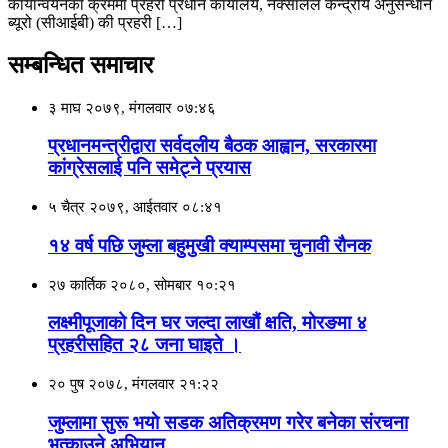
कार्यान्वयनका क्रममा प्रहरी प्रधान कार्यालय, नक्सालले केन्द्रीय अनुसन्धान
ब्यूरो (सीआईबी) की प्रहरी […]
सम्बन्धित समाचार
३ माघ २०७९, मंगलवार ०७:४६
प्रधानमन्त्रीद्वारा सर्वदलीय बैठक आह्वान, सरकारमा
कांग्रेसलाई पनि समेट्ने प्रयास
५ चैत्र २०७९, आईतवार ०८:४१
१४ वर्ष पछि जुम्ला बहुमुखी क्याम्पसमा चुनावी राैनक
२७ कार्तिक २०८०, सोमबार १०:२१
लक्ष्मीपूजाको दिन घर जल्दा लाखौं क्षति, मोरङमा ४
प्रहरीसहित २८ जना घाइते ।
२० पुष २०७८, मंगलवार २१:२२
जुम्लामा सुरू भयाे सडक अतिक्रमण गरेर बनेका संरचना
भत्काउने अभियान