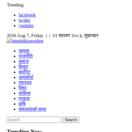
Skip
Trending
to
facebook
content
twitter
youtube
2026 Aug 7, Friday ।। २२ श्रावण २०८३, शुक्रबार
himshikharonline
Himshikhar Online
गृहपृष्ठ
राजनीति
समाज
विचार
कर्पोरेट
अन्तर्वार्ता
स्वास्थ्य
विश्व
साहित्य
प्रवास
कृषि
सफलताको कथा
Search
for:
Trending Now