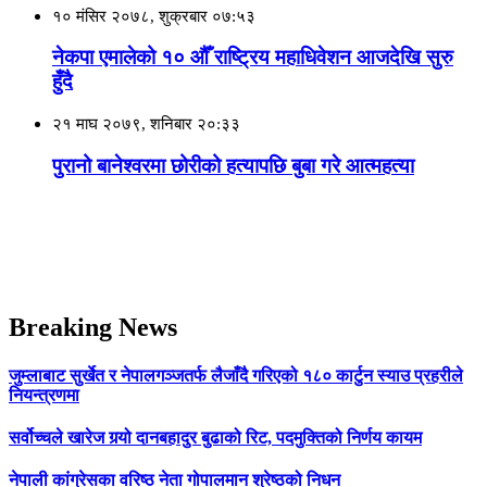
१० मंसिर २०७८, शुक्रबार ०७:५३
नेकपा एमालेको १० औँ राष्ट्रिय महाधिवेशन आजदेखि सुरु
हुँदै
२१ माघ २०७९, शनिबार २०:३३
पुरानो बानेश्वरमा छोरीको हत्यापछि बुबा गरे आत्महत्या
Breaking News
जुम्लाबाट सुर्खेत र नेपालगञ्जतर्फ लैजाँदै गरिएको १८० कार्टुन स्याउ प्रहरीले
नियन्त्रणमा
सर्वोच्चले खारेज गर्‍यो दानबहादुर बुढाको रिट, पदमुक्तिको निर्णय कायम
नेपाली कांग्रेसका वरिष्ठ नेता गोपालमान श्रेष्ठको निधन