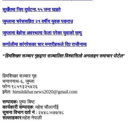
सुर्खेतमा जिप दुर्घटना,१५ जना घाइते
जुम्लामा चरेससहित २१ वर्षीय युवक पक्राउ
जुम्लामा बेहोस अवस्थामा फेला परेका युवाको मृत्यु
कर्णालीमा कांग्रेसका चार मन्त्रीहरूले दिए राजीनामा
“हिमशिखर सञ्चार गृहद्वारा सञ्चालित विश्वासिलो अनलाइन समाचार पोर्टल”
हिमशिखर सञ्चार गृह
चन्दननाथ-६, जुम्ला
फोनः९८५१३२५४२६
इमेलः himshikhar.news2020@gmail.com
सम्पादकः
पुष्पा बिष्ट
कार्यकारी सम्पादक
: महेश चौलागाँई
सुचना विभाग दर्ता नं
: २४४८/०७७/७८
सल्लाहकार
:महेश नेपाली