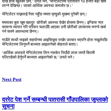
देखि हाेस खुलेकाे छैन,’ उनले भने, ‘भेन्टिलेटरमा प्रतिदिन १४ हजार बढी खर्च
लाग्ने देखिन्छ। घरको आर्थिक अवस्था कमजोर छ।’
भेन्टिलेटर राख्नलाई पैसा नहुँदा ममता मृत्युुकाे मुखमा पुगेकी छन्।
ममताका बुवा खुम बहादुर छोरीकाे अवस्था देखेर हाेसमा छैनन्। इन्डिया गएर
सामान्य व्यापार गरि परिवार चलाउँदै आएका उनी छोरीको उपचारमा मनग्ये खर्च
गर्न सक्ने अवस्थामा छैनन्।
गाउँले साथी भाइको सहयोगमा आइसियूमा राखेर उपचार भएपनि हाेस नखुलेपछि
भेन्टिलेटरमा लिनुपर्ने बाध्यता आइलागेकाे बाेहराले बताए।
‘आर्थिक अभावले भेन्टिलेटरमा लिन नसकेर जिउँदो लास जस्तै बिरामी
पल्टिरहेको हेर्नुपर्ने बाध्यता आइलागेको छ,’ उनले भने।
Next Post
दररेट पेश गर्ने सम्बन्धी पातरासी गाँउपालिका जुम्लाको
सूचना