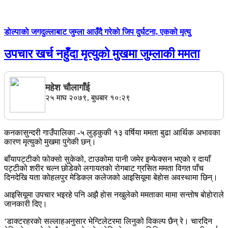
डाेल्पाकाे जगदुल्लाबाट जुम्ला आउँदै गरेकाे जिप दुर्घटना, एकको मृत्यु
उपचार खर्च नहुँदा मृत्युकाे मुखमा जुम्लाकी ममता
महेश चाैलागाँई
२५ माघ २०७९, बुधबार १०:२९
कनकासुन्दरी गाउँपालिका -५ लुड्कुकी १३ वर्षिया ममता बुढा आर्थिक अभावका
कारण मृत्युको मुखमा पुगेकी छन्।
बाँयापट्टीकाे फोक्सो सुकेको, टाउकोमा पानी जमेर इन्फेक्सन भएको र दायाँ
पट्टीको शरीर चल्न छोडेको लगायतकाे रोगबाट ग्रसित ममता विगत पाँच
दिनदेखि यता कोहलपुर मेडिकल कलेजको आइसियूमा बेहाेस अवस्थामा छिन्।
आइसियूमा उपचार भइरहे पनि अझै हाेस नखुलेको ममताका मामा सन्तोष बाेहाेराले
जानकारी दिए।
‘डाक्टरहरकाे सल्लाहअनुसार भेन्टिलेटरमा लिनुको विकल्प छैन् रे। चारदिन