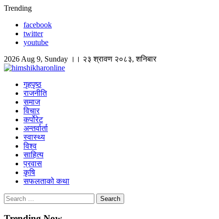
Skip
Trending
to
facebook
content
twitter
youtube
2026 Aug 9, Sunday ।। २३ श्रावण २०८३, शनिबार
himshikharonline
Himshikhar Online
गृहपृष्ठ
राजनीति
समाज
विचार
कर्पोरेट
अन्तर्वार्ता
स्वास्थ्य
विश्व
साहित्य
प्रवास
कृषि
सफलताको कथा
Search
for:
Trending Now