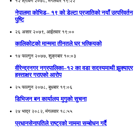
१२ श्रावण २०७८, मंगलवार १९:२२
नेपालमा कोभिड– १९ को डेल्टा प्रजातिको नयाँ उत्परिवर्तन
पुष्टि
२६ असार २०७९, आईतवार १९:००
कालिकाेटकाे मान्ममा तीनतले घर भत्कियकाे
१४ फाल्गुन २०७७, शुक्रबार १०:०३
वीरेन्द्रनगर नगरपालिका–१२ का वडा सदस्यमाथी झुक्याएर
हस्ताक्षर गराएको आराेप
२५ फाल्गुन २०७८, बुधबार १९:०६
डिभिजन बन कार्यालय मुगुकाे सुचना
२४ भाद्र २०८२, मंगलवार १८:५५
प्रधानसेनापतिले राष्ट्रको नाममा सम्बोधन गर्दै