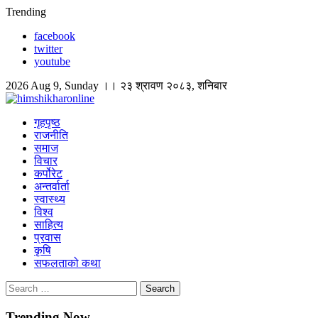
Skip
Trending
to
facebook
content
twitter
youtube
2026 Aug 9, Sunday ।। २३ श्रावण २०८३, शनिबार
himshikharonline
Himshikhar Online
गृहपृष्ठ
राजनीति
समाज
विचार
कर्पोरेट
अन्तर्वार्ता
स्वास्थ्य
विश्व
साहित्य
प्रवास
कृषि
सफलताको कथा
Search
for:
Trending Now