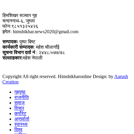
हिमशिखर सञ्चार गृह
चन्दननाथ-६, जुम्ला
फोनः९८५१३२५४२६
इमेलः himshikhar.news2020@gmail.com
सम्पादकः
पुष्पा बिष्ट
कार्यकारी सम्पादक
: महेश चौलागाँई
सुचना विभाग दर्ता नं
: २४४८/०७७/७८
सल्लाहकार
:महेश नेपाली
Copyright All right reserved. Himshikharonline Design: by
Aarush
Creation
गृहपृष्ठ
राजनीति
समाज
विचार
कर्पोरेट
अन्तर्वार्ता
स्वास्थ्य
विश्व