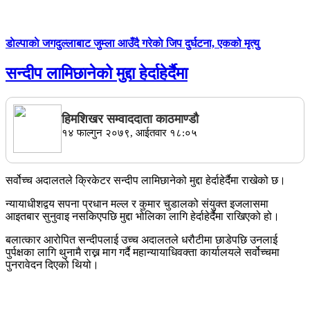
डाेल्पाकाे जगदुल्लाबाट जुम्ला आउँदै गरेकाे जिप दुर्घटना, एकको मृत्यु
सन्दीप लामिछानेको मुद्दा हेर्दाहेर्दैमा
हिमशिखर सम्वाददाता काठमाण्डौ
१४ फाल्गुन २०७९, आईतवार १८:०५
सर्वोच्च अदालतले क्रिकेटर सन्दीप लामिछानेको मुद्दा हेर्दाहेर्दैमा राखेको छ।
न्यायाधीशद्वय सपना प्रधान मल्ल र कुमार चुडालको संयुक्त इजलासमा
आइतबार सुनुवाइ नसकिएपछि मुद्दा भोलिका लागि हेर्दाहेर्दैमा राखिएको हो।
बलात्कार आरोपित सन्दीपलाई उच्च अदालतले धरौटीमा छाडेपछि उनलाई
पुर्पक्षका लागि थुनामै राख्न माग गर्दै महान्यायाधिवक्ता कार्यालयले सर्वोच्चमा
पुनरावेदन दिएको थियो।