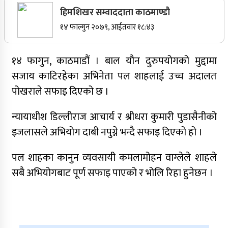
हिमशिखर सम्वाददाता काठमाण्डौ
सर्वोच्चले खारेज गर्‍यो दानबहादुर बुढाको रिट,
१४ फाल्गुन २०७९, आईतवार १८:४३
पदमुक्तिको निर्णय कायम
१४ फागुन, काठमाडौं । बाल यौन दुरुपयोगको मुद्दामा
सजाय काटिरहेका अभिनेता पल शाहलाई उच्च अदालत
नेपाली कांग्रेसका वरिष्ठ नेता गोपालमान श्रेष्ठको निधन
पोखराले सफाइ दिएको छ ।
सुर्खेतमा जिप दुर्घटना,१५ जना घाइते
न्यायाधीश डिल्लीराज आचार्य र श्रीधरा कुमारी पुडासैनीको
जुम्लामा चरेससहित २१ वर्षीय युवक पक्राउ
इजलासले अभियोग दाबी नपुग्ने भन्दै सफाइ दिएको हो ।
जुम्लामा बेहोस अवस्थामा फेला परेका युवाको मृत्यु
पल शाहका कानुन व्यवसायी कमलामोहन वाग्लेले शाहले
कर्णालीमा कांग्रेसका चार मन्त्रीहरूले दिए राजीनामा
सबै अभियोगबाट पूर्ण सफाइ पाएको र भोलि रिहा हुनेछन ।
नृपध्वज निरौलाको इजलासले उक्त निर्णय खारेजको
आदेश गरेको हो ।
जुम्लामा महिलामाथि जबरजस्ती करणी प्रयासको