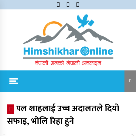
Skip
to
content
Himshikhar Online
Trending Now
पल शाहलाई उच्च अदालतले दियो
सफाइ, भोलि रिहा हुने
जुम्लाबाट सुर्खेत र नेपालगञ्जतर्फ लैजाँदै गरिएको १८०
कार्टुन स्याउ प्रहरीले नियन्त्रणमा