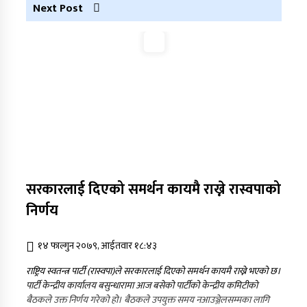
आरोपमा एक पक्राउ
Next Post
नेपाली कांग्रेस जुम्लाका कोषाध्यक्ष पाण्डेको निधन
डाेल्पाकाे जगदुल्लाबाट जुम्ला आउँदै गरेकाे जिप
दुर्घटना, एकको मृत्यु
डाेल्पाकाे जगदुल्लाबाट जुम्ला आउँदै गरेकाे जिप
दुर्घटना, एकको मृत्यु
सरकारलाई दिएको समर्थन कायमै राख्ने रास्वपाको
निर्णय
१४ फाल्गुन २०७९, आईतवार १८:४३
राष्ट्रिय स्वतन्त्र पार्टी (रास्वपा)ले सरकारलाई दिएको समर्थन कायमै राख्ने भएको छ।
पार्टी केन्द्रीय कार्यालय बसुन्धारामा आज बसेको पार्टीको केन्द्रीय कमिटीको
बैठकले उक्त निर्णय गरेको हो। बैठकले उपयुक्त समय नआउञ्जेलसम्मका लागि