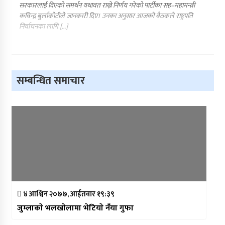
सरकारलाई दिएको समर्थन यथावत राख्ने निर्णय गरेको पार्टीका सह–महामन्त्री
कविन्द्र बुर्लाकोटीले जानकारी दिए। उनका अनुसार आजको बैठकले राष्ट्रपति
निर्वाचनका लागि […]
सम्बन्धित समाचार
४ आश्विन २०७७, आईतवार १९:३९
जुम्लाकाे भलखाेलामा भेटियाे नँया गुफा