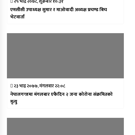
२५ भाद्र २०७८, शुक्रबार १०:३१
एमसीसी उपाध्यक्ष सुमार र माओवादी अध्यक्ष प्रचण्ड बिच
भेटवार्ता
२३ भाद्र २०७७, मंगलवार २२:०८
नेपालगन्जमा मंगलबार एकैदिन २ जना कोरोना संक्रमितको
मृत्यु