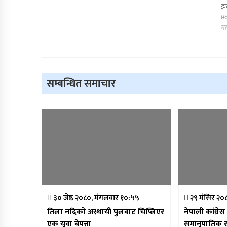
इज
प्
मह
सम्बन्धित समाचार
३० जेष्ठ २०८०, मंगलवार १०:५५
२९ मंसिर २०
तिला नदिकाे अस्थायी पुलबाट चिप्लिएर
नेपाली कांग्रेस ज
एक युवा बेपत्ता
समानुपातिक र 