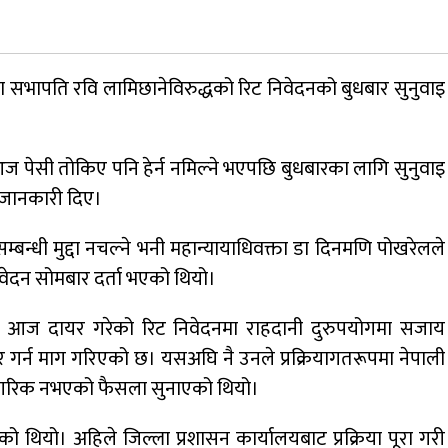
जुम्लामा चरेससहित २१ वर्षीय युवक पक्राउ
वपा)का सभापति रवि लामिछानेविरुद्धको रिट निवेदनको बुधबार सुनुवाइ
नृपध्वज निरौलाको इजलासले उक्त निर्णय
खारेजको आदेश गरेको हो ।
ेसी तोकिए पनि हेर्न नमिल्ने भएपछि बुधबारका लागि सुनुवाइ
 जानकारी दिए।
डाेल्पाकाे जगदुल्लाबाट जुम्ला आउँदै गरेकाे जिप
दुर्घटना, एकको मृत्यु
बन्धी मुद्दा नचल्ने भनी महान्यायाधिवक्ता डा दिनमणि पोखरेलले
 निवेदन सोमबार दर्ता भएको थियो।
्ध आज दायर गरेको रिट निवेदनमा राहदानी दुरुपयोगमा सजाय
णय बदर गर्न माग गरिएको छ। यसअघि नै उनले प्रक्रियागतरूपमा नेपाली
नागरिक नभएको फैसला सुनाएको थियो।
को थियो। अहिले जिल्ला प्रशासन कार्यालयबाट प्रक्रिया पूरा गरी