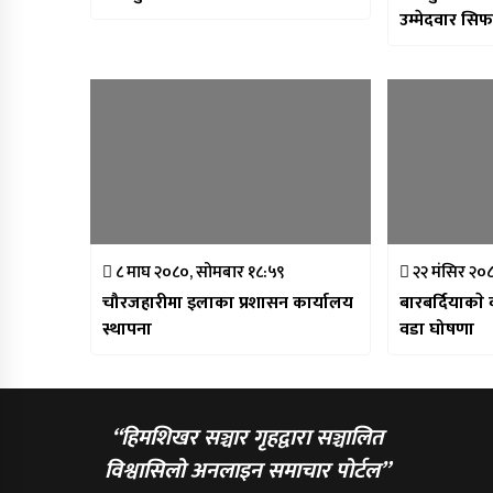
उम्मेदवार सि
८ माघ २०८०, सोमबार १८:५९
२२ मंसिर २०८
चौरजहारीमा इलाका प्रशासन कार्यालय
बारबर्दियाकाे
स्थापना
वडा घोषणा
“हिमशिखर सञ्चार गृहद्वारा सञ्चालित
विश्वासिलो अनलाइन समाचार पोर्टल”