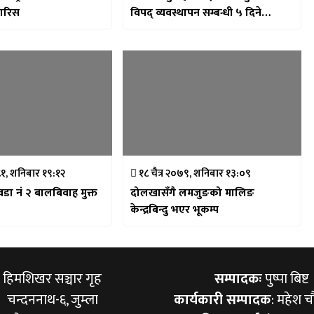
फारिस
विपद् व्यवस्थापन सम्बन्धी ५ दिने
प्रशिक्षण तालिम सम्पन्न
१, शनिबार १९:१२
१८ चैत्र २०७९, शनिबार १३:०९
 वडा नं २ बालबिवाह मुक्त
दोलखासँगै लमजुङको मालिङ
केन्द्रबिन्दु भएर भूकम्प
हिमशिखर सञ्चार गृह
सम्पादकः
पुष्पा बिष्ट
चन्दननाथ-६, जुम्ला
कार्यकारी सम्पादक
: महेश च