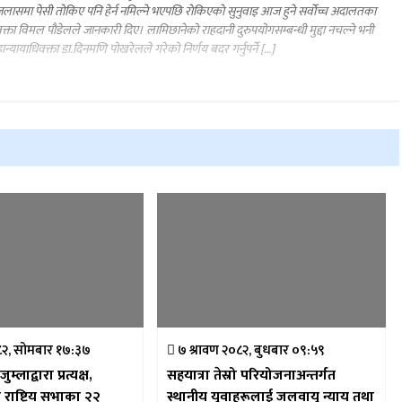
लासमा पेसी तोकिए पनि हेर्न नमिल्ने भएपछि राेकिएकाे सुनुवाइ आज हुने सर्वाेच्च अदालतका
रवक्ता विमल पाैडेलले जानकारी दिए। लामिछानेको राहदानी दुरुपयोगसम्बन्धी मुद्दा नचल्ने भनी
ान्यायाधिवक्ता डा.दिनमणि पोखरेलले गरेको निर्णय बदर गर्नुपर्ने […]
८२, सोमबार १७:३७
७ श्रावण २०८२, बुधबार ०९:५९
ुम्लाद्वारा प्रत्यक्ष,
सहयात्रा तेस्रो परियोजनाअन्तर्गत
राष्ट्रिय सभाका २२
स्थानीय युवाहरूलाई जलवायु न्याय तथा