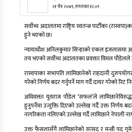
२१ चैत्र २०७९, मंगलवार १८:०९
सुर्खेतमा जिप दुर्घटना,१५ जना घाइते
सर्वोच्च अदालतमा राष्ट्रिय स्वतन्त्र पार्टीका (रास्
हुने भएको छ।
कर्णालीमा कांग्रेसका चार मन्त्रीहरूले दिए
राजीनामा
न्यायाधीश अनिलकुमार सिन्हाको एकल इजलासमा आज प
तय भएको सर्वोच्च अदालतका प्रवक्ता विमल पौडेलले
नेपाली कांग्रेस जुम्लाका कोषाध्यक्ष पाण्डेको
निधन
रास्वपाका सभापति लामिछानेको राहदानी दुरुपयोगसम्
गरेको निर्णय बदर गर्नुपर्ने माग गर्दै दायर गरेको रिट
अधिवक्ता युवराज पौडेल ‘सफल’ले लामिछानेविरुद
हुनुपर्नेमा उन्मुक्ति दिएको उल्लेख गर्दै उक्त निर्
नागरिकता नलिएको उल्लेख गर्दै लामिछाने नेपाली 
उक्त फैसलासँगै लामिछानेको सांसद र मन्त्री पद गुमे