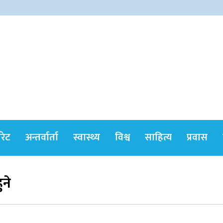
himshikharonline
ोरेट
अन्तर्वार्ता
स्वास्थ्य
विश्व
साहित्य
प्रवास
ुने
सर्वोच्चले खारेज गर्‍यो दानबहादुर बुढाको रिट,
पदमुक्तिको निर्णय कायम