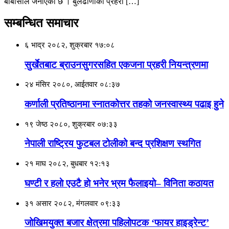
बीबीसीले जनाएको छ । बुलढाणाका प्रहरी […]
सम्बन्धित समाचार
६ भाद्र २०८२, शुक्रबार १७:०८
सुर्खेतबाट ब्राउनसुगरसहित एकजना प्रहरी नियन्त्रणमा
२४ मंसिर २०८०, आईतवार ०८:३७
कर्णाली प्रतिष्ठानमा स्नातकोत्तर तहको जनस्वास्थ्य पढाइ हुने
१९ जेष्ठ २०८०, शुक्रबार ०७:३३
नेपाली राष्ट्रिय फुटबल टोलीको बन्द प्रशिक्षण स्थगित
२१ माघ २०८२, बुधबार १२:१३
घण्टी र हलाे एउटै हाे भनेर भ्रम फैलाइयाे– विनिता कठायत
३१ असार २०८२, मंगलवार ०९:३३
जोखिमयुक्त बजार क्षेत्रमा पहिलोपटक ‘फायर हाइड्रेन्ट’