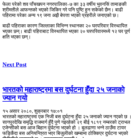
फेला परेको शव पाँचखपन नगरपालिका–७ का ३३ वर्षीय भुवनसिं तामाङकी
श्रीमतीले आफन्तको भएको जिकिर गरे पनि पुष्टि हुन सकेको छैन। बाढी
पहिरामा परेका अन्य १९ जना अझै बेपत्ता भएको प्रहरीले जनाएको छ।
बाढी पहिराका कारण जिल्लाका विभिन्न स्थानका २० घरपरिवार विस्थापित
भएका छन्। बाढी पहिराबाट विस्थापित भएका २० घरपरिवारमध्ये १२ घर पूर्ण
क्षति भएका छन्।
Next Post
भारतको महाराष्ट्रमा बस दुर्घटना हुँदा २५ जनाकाे
ज्यान गयो
१५ असार २०८०, शुक्रबार १७:०१
भारतको महाराष्ट्रमा एक निजी बस दुर्घटना हुँदा २५ जनाको ज्यान गएको छ ।
सागपुरदेखि समृद्धि राजमार्ग हुँदै पुणे गइरहेको २९ बीई १८१९ नम्बरको ट्राभल
एजेन्सीको बस आज बिहान दुर्घटना भएको हो । बुलढाणा भन्ने ठाउँमा टायर
फड्किँदा बस अनियन्त्रित भएर बिजुलीको खम्बामा ठोक्किएर दुर्घटना भएको