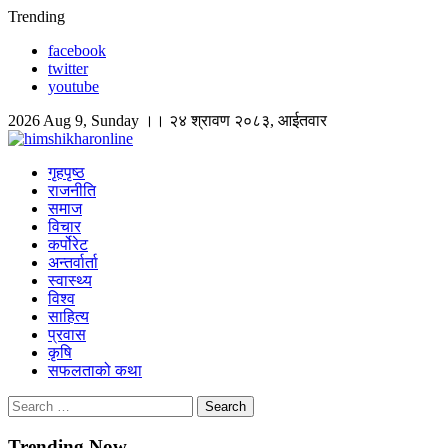
Skip
Trending
to
facebook
content
twitter
youtube
2026 Aug 9, Sunday ।। २४ श्रावण २०८३, आईतवार
himshikharonline
Himshikhar Online
गृहपृष्ठ
राजनीति
समाज
विचार
कर्पोरेट
अन्तर्वार्ता
स्वास्थ्य
विश्व
साहित्य
प्रवास
कृषि
सफलताको कथा
Search
for:
Trending Now