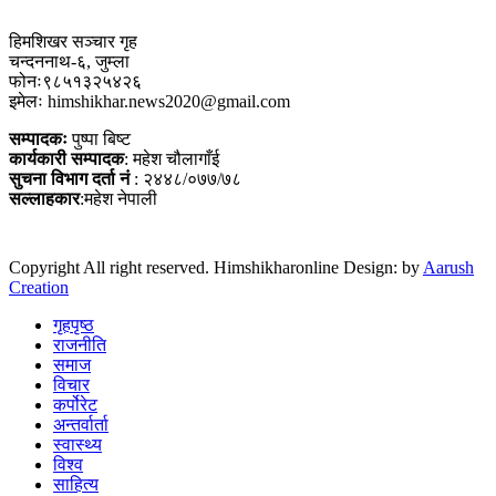
हिमशिखर सञ्चार गृह
चन्दननाथ-६, जुम्ला
फोनः९८५१३२५४२६
इमेलः himshikhar.news2020@gmail.com
सम्पादकः
पुष्पा बिष्ट
कार्यकारी सम्पादक
: महेश चौलागाँई
सुचना विभाग दर्ता नं
: २४४८/०७७/७८
सल्लाहकार
:महेश नेपाली
Copyright All right reserved. Himshikharonline Design: by
Aarush
Creation
गृहपृष्ठ
राजनीति
समाज
विचार
कर्पोरेट
अन्तर्वार्ता
स्वास्थ्य
विश्व
साहित्य