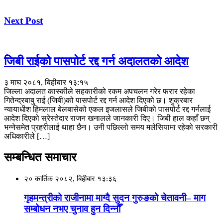
Next Post
जिबी राईको पासपोर्ट रद्द गर्न अदालतको आदेश
३ माघ २०८१, बिहीबार १३:१५
जिल्ला अदालत कास्कीले सहकारीको रकम अपचलन गरेर फरार रहेका
गितेन्द्रबाबु राई (जिबी)को पासपोर्ट रद्द गर्न आदेश दिएको छ। शुक्रबार
न्यायाधीश हिमलाल बेलबासेको एकल इजलासले जिबीको पासपोर्ट रद्द गर्नलाई
आदेश दिएको स्रेस्तेदार राजन खनालले जानकारी दिए। जिबी हाल कहाँ छन्
भन्नेसमेत प्रहरीलाई थाहा छैन। उनी पछिल्लो समय मलेसियामा रहेको सरकारी
अधिकारीले […]
सम्बन्धित समाचार
२० कार्तिक २०८२, बिहीबार १३:३६
गृहमन्त्रीको राजीनामा माग्दै सुदन गुरुङको चेतावनी– माग
सम्बोधन नभए चुनाव हुन दिन्नौँ