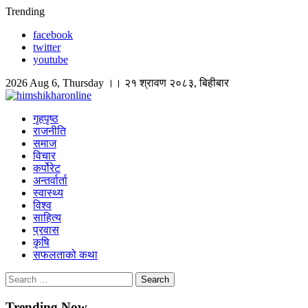
Skip
Trending
to
facebook
content
twitter
youtube
2026 Aug 6, Thursday ।। २१ श्रावण २०८३, बिहीबार
himshikharonline
Himshikhar Online
गृहपृष्ठ
राजनीति
समाज
विचार
कर्पोरेट
अन्तर्वार्ता
स्वास्थ्य
विश्व
साहित्य
प्रवास
कृषि
सफलताको कथा
Search
for:
Trending Now