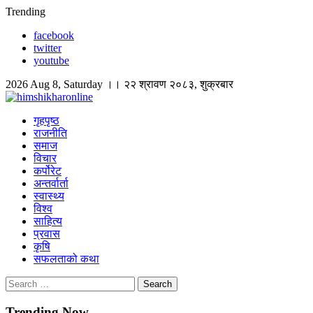
Skip
Trending
to
facebook
content
twitter
youtube
2026 Aug 8, Saturday ।। २२ श्रावण २०८३, शुक्रबार
himshikharonline
Himshikhar Online
गृहपृष्ठ
राजनीति
समाज
विचार
कर्पोरेट
अन्तर्वार्ता
स्वास्थ्य
विश्व
साहित्य
प्रवास
कृषि
सफलताको कथा
Search
for:
Trending Now