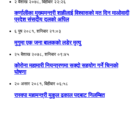
२ बैशाख २०७८, बिहीबार २२:२६
कर्णालीका मुख्यमन्त्री शाहीलाई विश्वासको मत दिन माओवादी
प्रदेश संसदीय दलकाे अपिल
६ पुष २०८१, शनिबार २१:०३
मुगुमा एक जना बालकको लडेर मृत्यु
२५ बैशाख २०७८, शनिबार ०९:४५
कोरोना महामारी नियन्त्रणमा सक्दो सहयोग गर्ने चिनकाे
घोषणा
२० असार २०८१, बिहीबार ०६:५८
रास्वपा महामन्त्री मुकुल ढकाल पदबाट निलम्बित