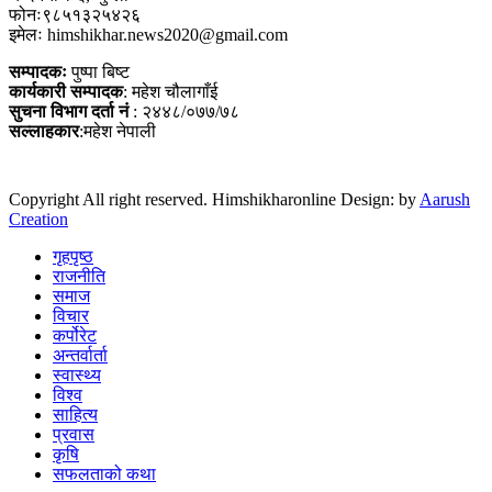
फोनः९८५१३२५४२६
इमेलः himshikhar.news2020@gmail.com
सम्पादकः
पुष्पा बिष्ट
कार्यकारी सम्पादक
: महेश चौलागाँई
सुचना विभाग दर्ता नं
: २४४८/०७७/७८
सल्लाहकार
:महेश नेपाली
Copyright All right reserved. Himshikharonline Design: by
Aarush
Creation
गृहपृष्ठ
राजनीति
समाज
विचार
कर्पोरेट
अन्तर्वार्ता
स्वास्थ्य
विश्व
साहित्य
प्रवास
कृषि
सफलताको कथा