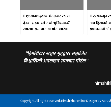
१९ श्रावण २०७८, मंगलवार २०:१५
२१ फाल्गुन २
देउवा सरकारले गर्याे भुमिसम्बन्धी
अब हिंसाको ब
समस्या समाधान आयोग खारेज
प्रधानमन्त्री 
“हिमशिखर सञ्चार गृहद्वारा सञ्चालित
विश्वासिलो अनलाइन समाचार पोर्टल”
himshi
Copyright All right reserved. Himshikharonline Design: by
Aarus