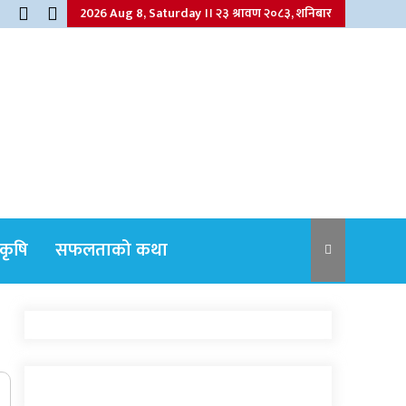
2026 Aug 8, Saturday ।। २३ श्रावण २०८३, शनिबार
कृषि
सफलताको कथा
नेपाली कांग्रेसका वरिष्ठ नेता गोपालमान श्रेष्ठको
निधन