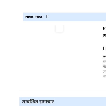
Next Post
प
स
का
सं
बै
उप
पे
सम्बन्धित समाचार