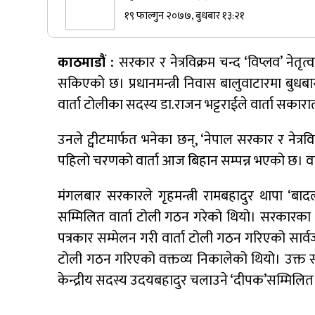
१९ फाल्गुन २०७७, बुधबार १३:२१
सुर्खेतमा जिप दुर्घटना,१५ जना घाइते
काठमाडौं :
सरकार र नेत्रविक्रम चन्द ‘विप्लव’ नेत
सकिएको छ। प्रधानमन्त्री निवास बालुवाटारमा बुधब
वार्ता टोलीका सदस्य डा.राजन भट्टराईले वार्ता सका
कर्णालीमा कांग्रेसका चार मन्त्रीहरूले दिए
राजीनामा
उनले ट्वीटमार्फत भनेका छन्, ‘नेपाल सरकार र नेत्रवि
पहिलो चरणको वार्ता आज बिहान सम्पन्न भएको छ। वार
नेपाली कांग्रेस जुम्लाका कोषाध्यक्ष पाण्डेको
निधन
मंगलबार सरकारले गृहमन्त्री रामबहादुर थापा ‘बादल’
सम्मिलित वार्ता टोली गठन गरेको थियो। सरकारका प्रव
पत्रकार सम्मेलन गरी वार्ता टोली गठन गरिएको सार्व
टोली गठन गरिएको वक्तव्य निकालेको थियो। उक्त समूहल
केन्द्रीय सदस्य उदयबहादुर चलाउने ‘दीपक’सम्मिलित 