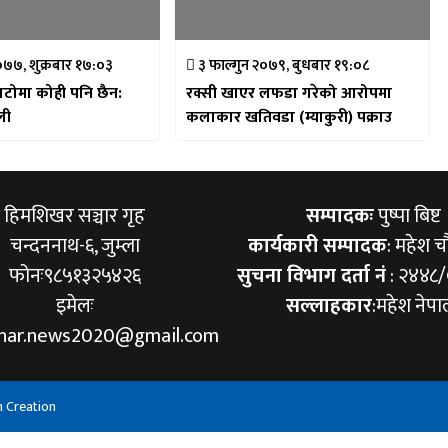
०७७, शुक्रबार १७:०३
३ फाल्गुन २०७९, बुधबार १९:०८
ाटोमा कोही पनि छैन:
रक्सी खाएर लफडा गरेको आरोपमा
ओली
कलाकार खतिवडा (म्याकुरी) पक्राउ
हिमशिखर सञ्चार गृह
सम्पादकः
पुष्पा बिष्ट
चन्दननाथ-६, जुम्ला
कार्यकारी सम्पादक
: महेश च
फोनः९८५१३२५४२६
सुचना विभाग दर्ता नं
: २४४८
इमेलः
सल्लाहकार
:महेश नेपा
khar.news2020@gmail.com
h Creation