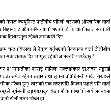
जुम्लामा चरेससहित २१ वर्षीय युवक पक्राउ
ृत्वको नेपाल कम्युनिस्ट पार्टीबीच पहिलो चरणको औपचारिक वार्ता
ार बिहानबाट औपचारिक वार्ता भएको थियो। वार्तापश्चात सरकारी
रात्मक दिशाउन्मुख रहेको जानकारी दिए।
नृपध्वज निरौलाको इजलासले उक्त निर्णय
खारेजको आदेश गरेको हो ।
क्रम चन्द (विप्लव) ले नेतृत्व गर्नुभएको नेकपाका वार्ता टोलीबीच
्ता सकारात्मक दिशाउन्मुख रहेको जानकारी गराउँदछु।’
डाेल्पाकाे जगदुल्लाबाट जुम्ला आउँदै गरेकाे जिप
दुर्घटना, एकको मृत्यु
र प्रधानमन्त्रीका परराष्ट्र मामिला सल्लाहकार डा.राजन भट्टराई
क्तासमेत रहेका सञ्चार तथा सूचना प्रविधिमन्त्री पार्वत गुरुङले
जनिक गरेका हुन्। त्यसको एक घण्टापछि विप्लव पक्षले पनि वार्ता
े पूर्वमन्त्री खड्गबहादुर विश्वकर्मा ‘प्रकाण्ड’को संयोजकत्वमा
वार्ता टोली गठन गरेको हो।