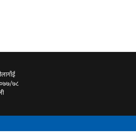
ौलागाँई
/०७७/७८
ली