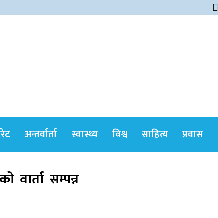
himshikharonline
ोरेट
अन्तर्वार्ता
स्वास्थ्य
विश्व
साहित्य
प्रवास
 वार्ता सम्पन्न
सर्वोच्चले खारेज गर्‍यो दानबहादुर बुढाको रिट,
पदमुक्तिको निर्णय कायम