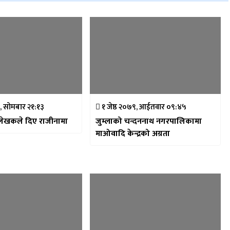
२, सोमबार २१:१३
१ जेष्ठ २०७९, आईतवार ०९:४५
ेश लेखकले दिए राजीनामा
जुम्लाको चन्दननाथ नगरपालिकामा
माओवादि केन्द्रको अग्रता