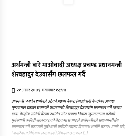
नृपध्वज निरौलाको इजलासले उक्त निर्णय खारेजको
आदेश गरेको हो ।
जुम्लामा महिलामाथि जबरजस्ती करणी प्रयासको
आरोपमा एक पक्राउ
नेपाली कांग्रेस जुम्लाका कोषाध्यक्ष पाण्डेको निधन
अर्थमन्त्री बारे माओवादी अध्यक्ष प्रचण्ड प्रधानमन्त्री
डाेल्पाकाे जगदुल्लाबाट जुम्ला आउँदै गरेकाे जिप
दुर्घटना, एकको मृत्यु
शेरबहादुर देउवासँग छलफल गर्दै
२१ असार २०७९, मंगलवार १२:४७
डाेल्पाकाे जगदुल्लाबाट जुम्ला आउँदै गरेकाे जिप
दुर्घटना, एकको मृत्यु
अर्थमन्त्री जनार्दन शर्माबारे उठेको प्रश्नमा नेकपा (माओवादी केन्द्र)का अध्यक्ष
पुष्पकमल दाहाल प्रचण्डले प्रधानमन्त्री शेरबहादुर देउवासँग छलफल गर्ने भएका
छन्। केन्द्रीय समिती बैठक स्थगित गरेर प्रचण्ड निवास खुमलटारमा बसेको
पूर्वस्थायी कमिटी सदस्यहरुको बैठकमा प्रचण्डले अर्थमन्त्रीबारे प्रधानमन्त्रीसँग
छलफल गर्ने बताएको पूर्वस्थायी कमिटी सदस्य दिनानाथ शर्माले बताए। उनले भने,
‘नागरिकता विधेयक लगायतको बिषयमा छलफल […]