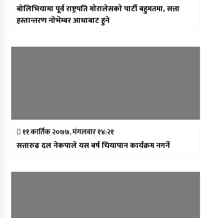
बोलिभियामा पूर्व राष्ट्रपति माेरालेसकाे पार्टी बहुमतमा, सत्ता
हस्तान्तरण नाेभेम्बर आधाबाट हुने
११ कार्तिक २०७७, मंगलवार १४:२१
सत्तारुढ दल नेकपाले यस बर्ष चियापान कार्यक्रम नगर्ने