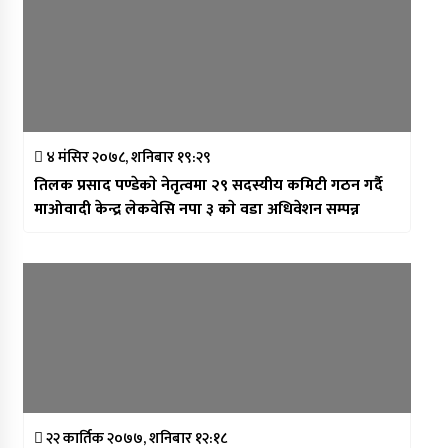
४ मंसिर २०७८, शनिबार १९:२९
तिलक प्रसाद पण्डेकाे नेतृत्वमा २९ सदस्यीय कमिटी गठन गर्दै
माओवादी केन्द्र लेकवेसि नपा ३ काे वडा अधिवेशन सम्पन्न
२२ कार्तिक २०७७, शनिबार १२:१८