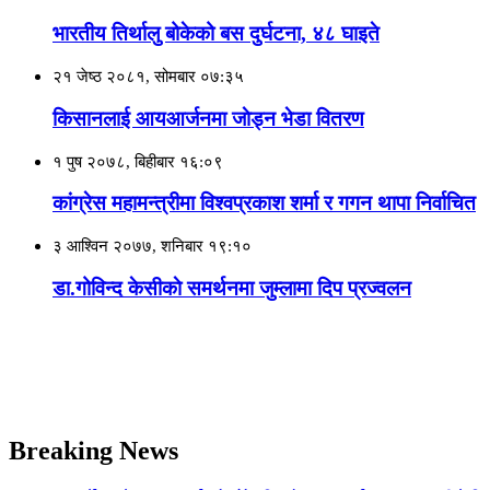
भारतीय तिर्थालु बोकेको बस दुर्घटना, ४८ घाइते
२१ जेष्ठ २०८१, सोमबार ०७:३५
किसानलाई आयआर्जनमा जाेड्न भेडा वितरण
१ पुष २०७८, बिहीबार १६:०९
कांग्रेस महामन्त्रीमा विश्वप्रकाश शर्मा र गगन थापा निर्वाचित
३ आश्विन २०७७, शनिबार १९:१०
डा.गोविन्द केसीकाे समर्थनमा जुम्लामा दिप प्रज्वलन
Breaking News