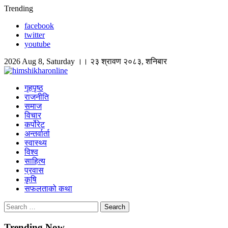
Skip
Trending
to
facebook
content
twitter
youtube
2026 Aug 8, Saturday ।। २३ श्रावण २०८३, शनिबार
himshikharonline
Himshikhar Online
गृहपृष्ठ
राजनीति
समाज
विचार
कर्पोरेट
अन्तर्वार्ता
स्वास्थ्य
विश्व
साहित्य
प्रवास
कृषि
सफलताको कथा
Search
for:
Trending Now