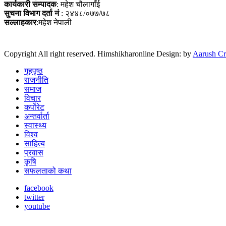
कार्यकारी सम्पादक
: महेश चौलागाँई
सुचना विभाग दर्ता नं
: २४४८/०७७/७८
सल्लाहकार
:महेश नेपाली
Copyright All right reserved. Himshikharonline Design: by
Aarush Cr
गृहपृष्ठ
राजनीति
समाज
विचार
कर्पोरेट
अन्तर्वार्ता
स्वास्थ्य
विश्व
साहित्य
प्रवास
कृषि
सफलताको कथा
facebook
twitter
youtube