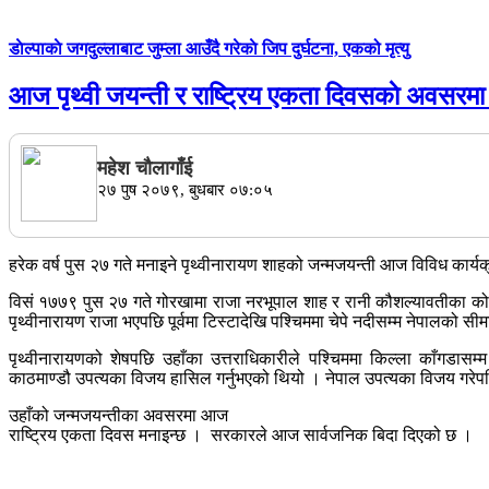
डाेल्पाकाे जगदुल्लाबाट जुम्ला आउँदै गरेकाे जिप दुर्घटना, एकको मृत्यु
आज पृथ्वी जयन्ती र राष्ट्रिय एकता दिवसकाे अवसरमा
महेश चाैलागाँई
२७ पुष २०७९, बुधबार ०७:०५
हरेक वर्ष पुस २७ गते मनाइने पृथ्वीनारायण शाहको जन्मजयन्ती आज विविध कार्यक
विसं १७७९ पुस २७ गते गोरखामा राजा नरभूपाल शाह र रानी कौशल्यावतीका को
पृथ्वीनारायण राजा भएपछि पूर्वमा टिस्टादेखि पश्चिममा चेपे नदीसम्म नेपालको सी
पृथ्वीनारायणको शेषपछि उहाँका उत्तराधिकारीले पश्चिममा किल्ला काँगडा
काठमाण्डौ उपत्यका विजय हासिल गर्नुभएको थियो । नेपाल उपत्यका विजय गरेपछि
उहाँको जन्मजयन्तीका अवसरमा आज
राष्ट्रिय एकता दिवस मनाइन्छ । सरकारले आज सार्वजनिक बिदा दिएको छ ।