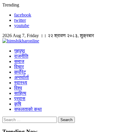
Skip
Trending
to
facebook
content
twitter
youtube
2026 Aug 7, Friday ।। २२ श्रावण २०८३, शुक्रबार
himshikharonline
Himshikhar Online
गृहपृष्ठ
राजनीति
समाज
विचार
कर्पोरेट
अन्तर्वार्ता
स्वास्थ्य
विश्व
साहित्य
प्रवास
कृषि
सफलताको कथा
Search
for:
Trending Now