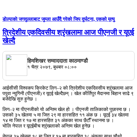
डाेल्पाकाे जगदुल्लाबाट जुम्ला आउँदै गरेकाे जिप दुर्घटना, एकको मृत्यु
त्रिदेशीय एकदिवसीय श्रृंखलामा आज पीएनजी र यूएई
खेल्दै
हिमशिखर सम्वाददाता काठमाण्डौ
१ चैत्र २०७९, बुधबार ०८:००
आईसीसी विश्वकप क्रिकेट लिग–२ को त्रिदेशीय एकदिवसीय श्रृंखलामा आज
पपुवा न्युगिनी (पीएनजी) र यूएई खेल्दैछन् । खेल कीर्तिपुर मैदानमा बिहान साढे ९
बजेदेखि सुरु हुनेछ ।
लिग–२ मा पीएनजीको यो अन्तिम खेल हो । पीएनजी तालिकाको पुछारमा छ ।
उसको ३५ खेलमा ५ मा जित २९ मा हारसहित ११ अंक छ । यूएई ३४ खेलमा
१४ मा जित र १७ मा हारसहित ३१ अंकका साथ छैटौँ स्थानमा छ ।
भोलि नेपाल र यूएईबीच श्रृंखलाको अन्तिम खेल हुनेछ ।
नेपाल ३५ खेलमा १८ मा जित र १५ मा हारसहित ३८ अंकका साथ चौथो