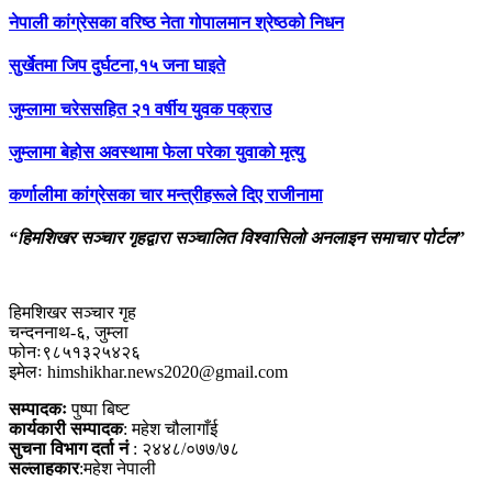
नेपाली कांग्रेसका वरिष्ठ नेता गोपालमान श्रेष्ठको निधन
सुर्खेतमा जिप दुर्घटना,१५ जना घाइते
जुम्लामा चरेससहित २१ वर्षीय युवक पक्राउ
जुम्लामा बेहोस अवस्थामा फेला परेका युवाको मृत्यु
कर्णालीमा कांग्रेसका चार मन्त्रीहरूले दिए राजीनामा
“हिमशिखर सञ्चार गृहद्वारा सञ्चालित विश्वासिलो अनलाइन समाचार पोर्टल”
हिमशिखर सञ्चार गृह
चन्दननाथ-६, जुम्ला
फोनः९८५१३२५४२६
इमेलः himshikhar.news2020@gmail.com
सम्पादकः
पुष्पा बिष्ट
कार्यकारी सम्पादक
: महेश चौलागाँई
सुचना विभाग दर्ता नं
: २४४८/०७७/७८
सल्लाहकार
:महेश नेपाली