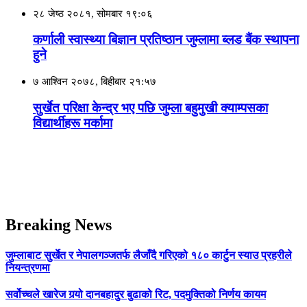
२८ जेष्ठ २०८१, सोमबार १९:०६
कर्णाली स्वास्थ्या बिज्ञान प्रतिष्ठान जुम्लामा ब्लड बैंक स्थापना
हुने
७ आश्विन २०७८, बिहीबार २१:५७
सुर्खेत परिक्षा केन्द्र भए पछि जुम्ला बहुमुखी क्याम्पसका
विद्यार्थीहरू मर्कामा
Breaking News
जुम्लाबाट सुर्खेत र नेपालगञ्जतर्फ लैजाँदै गरिएको १८० कार्टुन स्याउ प्रहरीले
नियन्त्रणमा
सर्वोच्चले खारेज गर्‍यो दानबहादुर बुढाको रिट, पदमुक्तिको निर्णय कायम