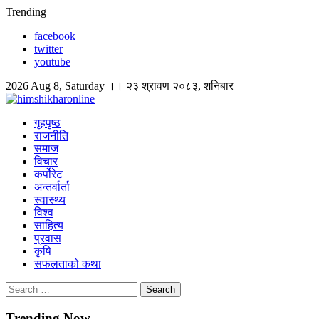
Skip
Trending
to
facebook
content
twitter
youtube
2026 Aug 8, Saturday ।। २३ श्रावण २०८३, शनिबार
himshikharonline
Himshikhar Online
गृहपृष्ठ
राजनीति
समाज
विचार
कर्पोरेट
अन्तर्वार्ता
स्वास्थ्य
विश्व
साहित्य
प्रवास
कृषि
सफलताको कथा
Search
for:
Trending Now