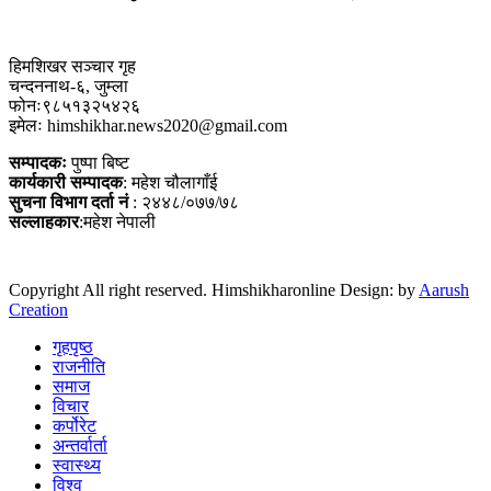
हिमशिखर सञ्चार गृह
चन्दननाथ-६, जुम्ला
फोनः९८५१३२५४२६
इमेलः himshikhar.news2020@gmail.com
सम्पादकः
पुष्पा बिष्ट
कार्यकारी सम्पादक
: महेश चौलागाँई
सुचना विभाग दर्ता नं
: २४४८/०७७/७८
सल्लाहकार
:महेश नेपाली
Copyright All right reserved. Himshikharonline Design: by
Aarush
Creation
गृहपृष्ठ
राजनीति
समाज
विचार
कर्पोरेट
अन्तर्वार्ता
स्वास्थ्य
विश्व