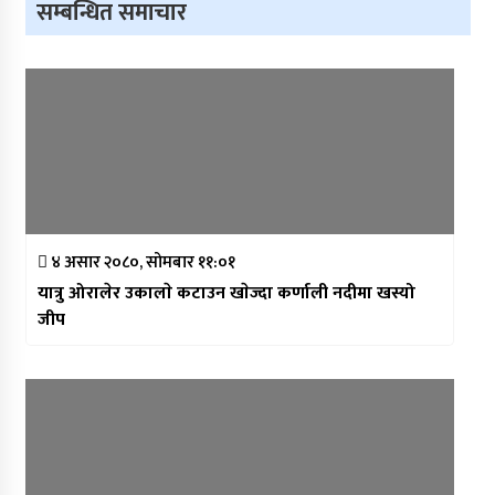
सम्बन्धित समाचार
४ असार २०८०, सोमबार ११:०१
यात्रु ओरालेर उकालाे कटाउन खाेज्दा कर्णाली नदीमा खस्यो
जीप