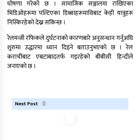
कर्णालीमा कांग्रेसका चार मन्त्रीहरूले दिए राजीनामा
घोषणा गरेको छ । सामाजिक सञ्जालमा राखिएका
भिडिओहरूमा पल्टिएका डिब्बाहरूमाथिबाट केही यात्रुहरू
निस्किरहेको देख्न सकिन्छ ।
नृपध्वज निरौलाको इजलासले उक्त निर्णय खारेजको
आदेश गरेको हो ।
रेलमन्त्री रफिकले दुर्घटनाको कारणबारे अनुसन्धान गर्नुअघि
शुरुमा उद्धारमा ध्यान दिइने बताउनुभएको छ । रेल
जुम्लामा महिलामाथि जबरजस्ती करणी प्रयासको
आरोपमा एक पक्राउ
कराचीबाट एबटाबादतर्फ गइरहेको बीबीसी हिन्दीले
जनाएको छ ।
नेपाली कांग्रेस जुम्लाका कोषाध्यक्ष पाण्डेको निधन
डाेल्पाकाे जगदुल्लाबाट जुम्ला आउँदै गरेकाे जिप
दुर्घटना, एकको मृत्यु
Next Post
डाेल्पाकाे जगदुल्लाबाट जुम्ला आउँदै गरेकाे जिप
दुर्घटना, एकको मृत्यु