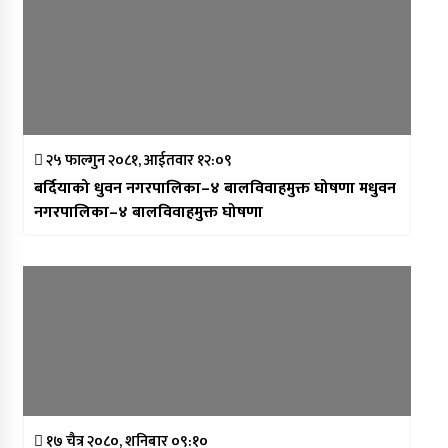
२५ फाल्गुन २०८१, आईतवार १२:०९
बर्दियाको धुवन नगरपालिका–४ बालविवाहमुक्त घोषणा मधुवन
नगरपालिका–४ बालविवाहमुक्त घोषणा
१७ चैत्र २०८०, शनिबार ०९:१०