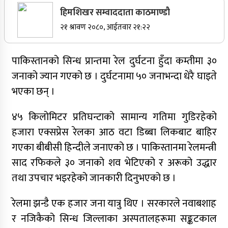
हिमशिखर सम्वाददाता काठमाण्डौ
सर्वोच्चले खारेज गर्‍यो दानबहादुर बुढाको रिट,
२१ श्रावण २०८०, आईतवार २१:२२
पदमुक्तिको निर्णय कायम
नेपाली कांग्रेसका वरिष्ठ नेता गोपालमान श्रेष्ठको निधन
पाकिस्तानको सिन्ध प्रान्तमा रेल दुर्घटना हुँदा कम्तीमा ३०
जनाको ज्यान गएको छ । दुर्घटनामा ५० जनाभन्दा धेरै घाइते
भएका छन् ।
सुर्खेतमा जिप दुर्घटना,१५ जना घाइते
४५ किलोमिटर प्रतिघन्टाको सामान्य गतिमा गुडिरहेको
हजारा एक्सप्रेस रेलका आठ वटा डिब्बा लिकबाट बाहिर
जुम्लामा चरेससहित २१ वर्षीय युवक पक्राउ
गएका बीबीसी हिन्दीले जनाएको छ । पाकिस्तानमा रेलमन्त्री
साद रफिकले ३० जनाको शव भेटिएको र अरूको उद्धार
तथा उपचार भइरहेको जानकारी दिनुभएको छ ।
जुम्लामा बेहोस अवस्थामा फेला परेका युवाको मृत्यु
रेलमा झन्डै एक हजार जना यात्रु थिए । सरकारले नवाबशाह
र नजिकैको सिन्ध जिल्लाका अस्पतालहरूमा सङ्कटकाल