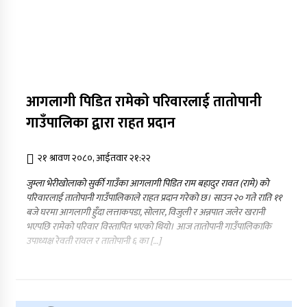
आगलागी पिडित रामेकाे परिवारलाई तातोपानी
गाउँपालिका द्वारा राहत प्रदान
२१ श्रावण २०८०, आईतवार २१:२२
जुम्ला भेरीखाेलाकाे सुर्की गाउँका आगलागी पिडित राम बहादुर रावत (रामे) काे
परिवारलाई तातोपानी गाउँपालिकाले राहत प्रदान गरेकाे छ। साउन २० गते राति ११
बजे घरमा आगलागी हुँदा लत्ताकपडा, साेलार, विजुली र अन्नपात जलेर खरानी
भएपछि रामेकाे परिवार विस्तापित भएकाे थियाे। आज तातोपानी गाउँपालिकाकि
उपाध्यक्ष रेवती रावल र तातोपानी ६ का […]