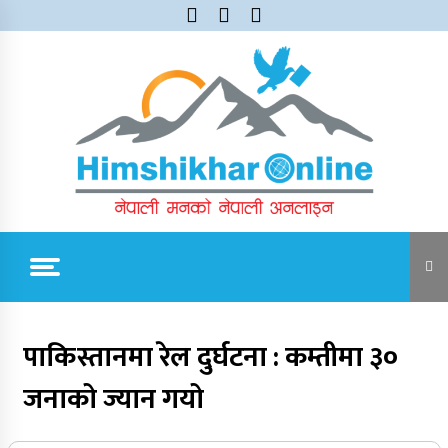
Skip
to
content
Himshikhar Online
Trending Now
पाकिस्तानमा रेल दुर्घटना : कम्तीमा ३०
जनाको ज्यान गयो
जुम्लाबाट सुर्खेत र नेपालगञ्जतर्फ लैजाँदै गरिएको १८०
कार्टुन स्याउ प्रहरीले नियन्त्रणमा