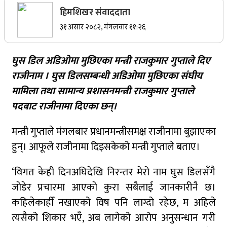
हिमशिखर संवाददाता
सर्वोच्चले खारेज गर्‍यो दानबहादुर बुढाको रिट,
३१ असार २०८२, मंगलवार ११:२६
पदमुक्तिको निर्णय कायम
घुस डिल अडिओमा मुछिएका मन्त्री राजकुमार गुप्ताले दिए
राजीनाम ।
घुस डिलसम्बन्धी अडिओमा मुछिएका संघीय
नेपाली कांग्रेसका वरिष्ठ नेता गोपालमान श्रेष्ठको निधन
मामिला तथा सामान्य प्रशासनमन्त्री राजकुमार गुप्ताले
पदबाट राजीनामा दिएका छन्।
सुर्खेतमा जिप दुर्घटना,१५ जना घाइते
मन्त्री गुप्ताले मंगलबार प्रधानमन्त्रीसमक्ष राजीनामा बुझाएका
हुन्। आफूले राजीनामा दिइसकेको मन्त्री गुप्ताले बताए।
‘विगत केही दिनअघिदेखि निरन्तर मेरो नाम घुस डिलसँगै
जुम्लामा चरेससहित २१ वर्षीय युवक पक्राउ
जोडेर प्रचारमा आएको कुरा सबैलाई जानकारीनै छ।
कहिलेकाहीँ नखाएको विष पनि लाग्दो रहेछ, म अहिले
जुम्लामा बेहोस अवस्थामा फेला परेका युवाको मृत्यु
त्यसैको शिकार भएँ, अब लागेको आरोप अनुसन्धान गरी