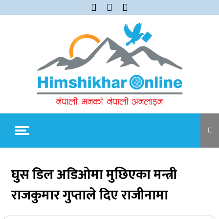
Skip
to
content
Himshikhar Online
Trending Now
घुस डिल अडिओमा मुछिएका मन्त्री
राजकुमार गुप्ताले दिए राजीनामा
जुम्लाबाट सुर्खेत र नेपालगञ्जतर्फ लैजाँदै गरिएको १८०
कार्टुन स्याउ प्रहरीले नियन्त्रणमा