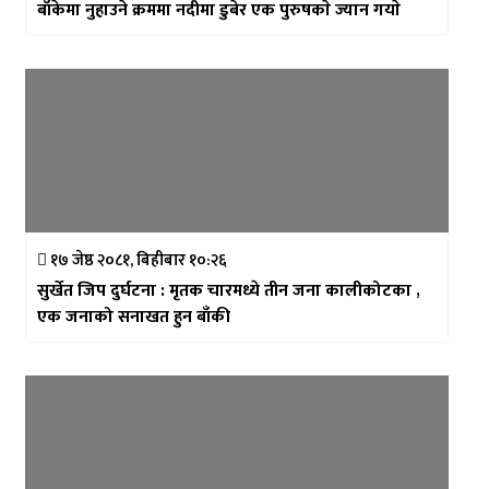
बाँकेमा नुहाउने क्रममा नदीमा डुबेर एक पुरुषकाे ज्यान गयाे
१७ जेष्ठ २०८१, बिहीबार १०:२६
सुर्खेत जिप दुर्घटना : मृतक चारमध्ये तीन जना कालीकोटका ,
एक जनाको सनाखत हुन बाँकी