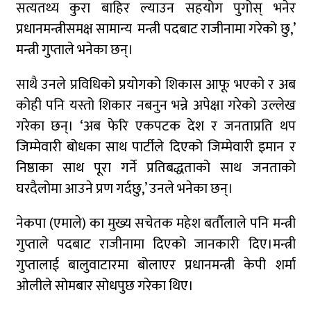
सत्यतथ्य कुरा बाहिर ल्याउन सहयोग पुगोस् भनेर
प्रधानमन्त्रीसमक्ष सामान्य मन्त्री पदबाट राजीनामा गरेको छु,’
कर्णालीमा कांग्रेसका चार मन्त्रीहरूले दिए राजीनामा
मन्त्री गुप्ताले भनेका छन्।
साथै उनले प्रविधिको प्रयोगको शिकास आफू भएको र अब
कोही पनि यस्तो शिकार नबनुन भन्ने अपेक्षा गरेको उल्लेख
नृपध्वज निरौलाको इजलासले उक्त निर्णय खारेजको
आदेश गरेको हो ।
गरेका छन्। ‘अब फेरि एकपटक देश र जनताप्रति थप
जिम्मेवारी बोधका साथ पार्टीले दिएको जिम्मेवारी इमान र
जुम्लामा महिलामाथि जबरजस्ती करणी प्रयासको
आरोपमा एक पक्राउ
निष्ठाका साथ पूरा गर्ने प्रतिबद्धताको साथ जनताको
घरदैलोमा आउने प्रण गर्दछु,’ उनले भनेका छन्।
नेपाली कांग्रेस जुम्लाका कोषाध्यक्ष पाण्डेको निधन
डाेल्पाकाे जगदुल्लाबाट जुम्ला आउँदै गरेकाे जिप
नेकपा (एमाले) का मुख्य सचेतक महेश बर्तौलाले पनि मन्त्री
दुर्घटना, एकको मृत्यु
गुप्ताले पदबाट राजीनामा दिएको जानकारी दिए।मन्त्री
गुप्तालाई बालुवाटारमा बोलाएर प्रधानमन्त्री केपी शर्मा
डाेल्पाकाे जगदुल्लाबाट जुम्ला आउँदै गरेकाे जिप
ओलीले सोमबार सोधपुछ गरेका थिए।
दुर्घटना, एकको मृत्यु