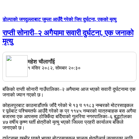
डाेल्पाकाे जगदुल्लाबाट जुम्ला आउँदै गरेकाे जिप दुर्घटना, एकको मृत्यु
राप्ती सोनारी–२ अगैयामा सवारी दुर्घटना, एक जनाको
मृत्यु
महेश चाैलागाँई
१ मंसिर २०८२, सोमबार २०:३०
बाँकेको राप्ती सोनारी गाउँपालिका–२ अगैयामा आज भएको सवारी दुर्घटनामा एक
जनाको ज्यान गएको छ।
कोहलपुरबाट काठमाडौंतर्फ जाँदै गरेको भे १३ प ११८३ नम्बरको मोटरसाइकल
र पूर्वबाट पश्चिमतर्फ आउँदै गरेको क प्र ११४५ नम्बरको यात्रुबाहक बस अगैया
बजारमा एक आपसमा ठोक्किँदा बर्दियाको गुलरिया नगरपालिका–६ बुद्धटोलका
४७ वर्षीय कृष्ण घर्ती क्षेत्रीको मृत्यु भएको जिल्ला प्रहरी कार्यालय बाँकेले
जनाएको छ।
दुर्घटनामा गम्भीर घाइते भएका मोटरसाइकल चालक क्षेत्रीलाई उपचारका लागि