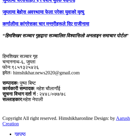
जुम्लामा चरेससहित २१ वर्षीय युवक पक्राउ
जुम्लामा बेहोस अवस्थामा फेला परेका युवाको मृत्यु
कर्णालीमा कांग्रेसका चार मन्त्रीहरूले दिए राजीनामा
“हिमशिखर सञ्चार गृहद्वारा सञ्चालित विश्वासिलो अनलाइन समाचार पोर्टल”
हिमशिखर सञ्चार गृह
चन्दननाथ-६, जुम्ला
फोनः९८५१३२५४२६
इमेलः himshikhar.news2020@gmail.com
सम्पादकः
पुष्पा बिष्ट
कार्यकारी सम्पादक
: महेश चौलागाँई
सुचना विभाग दर्ता नं
: २४४८/०७७/७८
सल्लाहकार
:महेश नेपाली
Copyright All right reserved. Himshikharonline Design: by
Aarush
Creation
गृहपृष्ठ