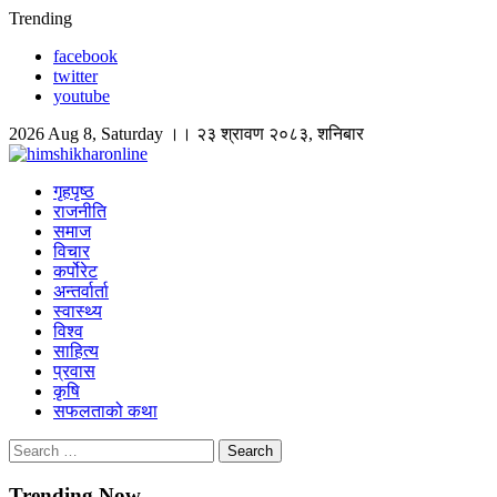
Skip
Trending
to
facebook
content
twitter
youtube
2026 Aug 8, Saturday ।। २३ श्रावण २०८३, शनिबार
himshikharonline
Himshikhar Online
गृहपृष्ठ
राजनीति
समाज
विचार
कर्पोरेट
अन्तर्वार्ता
स्वास्थ्य
विश्व
साहित्य
प्रवास
कृषि
सफलताको कथा
Search
for:
Trending Now