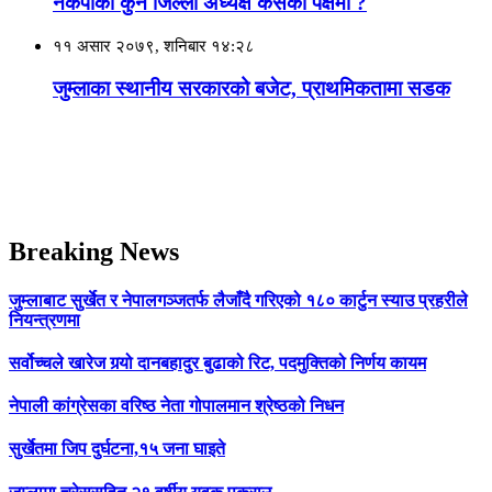
नेकपाकाे कुन जिल्ला अध्यक्ष कसको पक्षमा ?
११ असार २०७९, शनिबार १४:२८
जुम्लाका स्थानीय सरकारको बजेट, प्राथमिकतामा सडक
Breaking News
जुम्लाबाट सुर्खेत र नेपालगञ्जतर्फ लैजाँदै गरिएको १८० कार्टुन स्याउ प्रहरीले
नियन्त्रणमा
सर्वोच्चले खारेज गर्‍यो दानबहादुर बुढाको रिट, पदमुक्तिको निर्णय कायम
नेपाली कांग्रेसका वरिष्ठ नेता गोपालमान श्रेष्ठको निधन
सुर्खेतमा जिप दुर्घटना,१५ जना घाइते