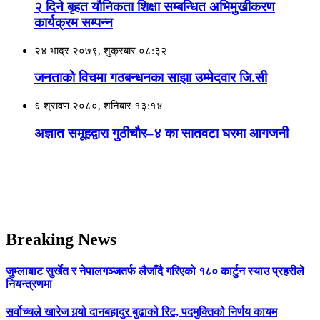
२ दिने बृहत यौनिकता शिक्षा सम्बन्धित अभिमुखीकरण
कार्यक्रम सम्पन्न
२४ भाद्र २०७९, शुक्रबार ०८:३२
जनताकाे विचमा गठबन्धनका साझा उम्मेदवार जि.सी
६ श्रावण २०८०, शनिबार १३:१४
अज्ञात समूहद्वारा गुठीचाैर–४ का सातवटा घरमा आगजनी
Breaking News
जुम्लाबाट सुर्खेत र नेपालगञ्जतर्फ लैजाँदै गरिएको १८० कार्टुन स्याउ प्रहरीले
नियन्त्रणमा
सर्वोच्चले खारेज गर्‍यो दानबहादुर बुढाको रिट, पदमुक्तिको निर्णय कायम