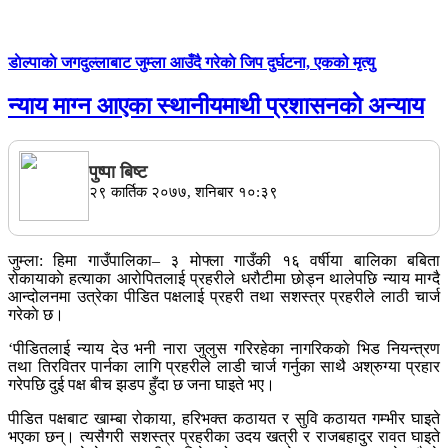
डाेल्पाकाे जगदुल्लाबाट जुम्ला आउँदै गरेकाे जिप दुर्घटना, एकको मृत्यु
न्याय माग्न आएका स्थानीयमाथी प्रशासनकाे अन्याय
पुष्पा बिष्ट
२९ कार्तिक २०७७, शनिबार १०:३९
जुम्ला: हिमा गाउँपालिका– ३ मोफ्ला गाउँकी १६ वर्षीया बालिका बबिता
रोकायाकाे हत्याका आरोपितलाई प्रहरीले धरौटीमा छोड्न थालेपछि न्याय माग्दै
आन्दोलनमा उत्रेका पीडित पक्षलाई प्रहरी तथा सशस्त्र प्रहरीले लाठी चार्ज
गरेकाे छ।
‘पीडितलाई न्याय देउ भनी नारा जुलुस गरिरहेका नागरिककाे भिड नियन्त्रण
तथा तिरवितर पार्नका लागि प्रहरीले लाडी चार्ज गर्नुका साथै अश्रुग्या प्रहार
गरेपछि दुई पक्ष बीच झडप हुँदा छ जना घाइते भए।
पीडित पक्षबाट खाम्बा रोकाया, हरिभक्त कठायत र सुवि कठायत गम्भीर घाइते
भएका छन्। त्यसैगरी सशस्त्र प्रहरीका उदय खत्री र राजबहादुर रावत घाइते