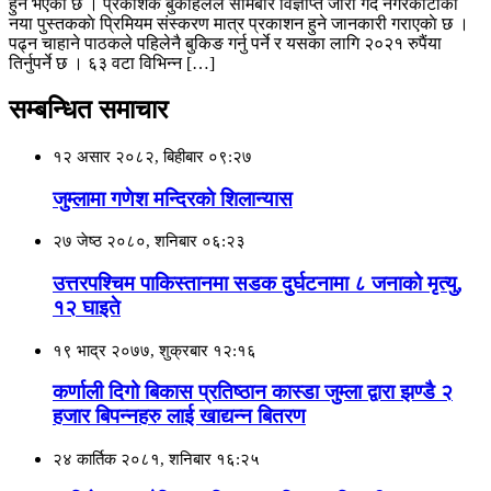
हुने भएकाे छ । प्रकाशक बुकहिलले सोमबार विज्ञप्ति जारी गर्दै नगरकाेटीकाे
नया पुस्तककाे प्रिमियम संस्करण मात्र प्रकाशन हुने जानकारी गराएकाे छ ।
पढ्न चाहाने पाठकले पहिलेनै बुकिङ गर्नु पर्ने र यसका लागि २०२१ रुपैंया
तिर्नुपर्ने छ । ६३ वटा विभिन्न […]
सम्बन्धित समाचार
१२ असार २०८२, बिहीबार ०९:२७
जुम्लामा गणेश मन्दिरकाे शिलान्यास
२७ जेष्ठ २०८०, शनिबार ०६:२३
उत्तरपश्चिम पाकिस्तानमा सडक दुर्घटनामा ८ जनाको मृत्यु,
१२ घाइते
१९ भाद्र २०७७, शुक्रबार १२:१६
कर्णाली दिगो बिकास प्रतिष्ठान कास्डा जुम्ला द्वारा झण्डै २
हजार बिपन्नहरु लाई खाद्यन्न बितरण
२४ कार्तिक २०८१, शनिबार १६:२५