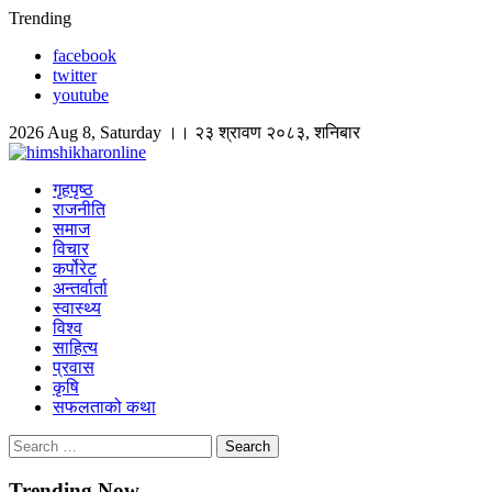
Skip
Trending
to
facebook
content
twitter
youtube
2026 Aug 8, Saturday ।। २३ श्रावण २०८३, शनिबार
himshikharonline
Himshikhar Online
गृहपृष्ठ
राजनीति
समाज
विचार
कर्पोरेट
अन्तर्वार्ता
स्वास्थ्य
विश्व
साहित्य
प्रवास
कृषि
सफलताको कथा
Search
for:
Trending Now