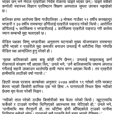
भएका छन् भने नेपाल प्रहरीका निदेश रोकाया घाइते भएका छन्। घाइते सबैकाे
कर्णाली स्वास्थ्य विज्ञान प्रतिष्ठान शिक्षण अस्पताल जुम्ला उपचार भइरहेको
छ।
बालिका हत्या आरोपमा हिमा गाउँपालिका -३ मोफ्ला गाउँका १९ वर्षीय करबहादुर
भण्डारी र ३७ वर्षीय रामचन्द्र डाँगीलाई प्रहरीले पक्राउ गरेको थियो। आरोपित
डाँगीलाई ५ कार्तिकमा र भण्डारीलाई ८ कार्तिकमा प्रहरीले पक्राउ गरी कर्तव्य
ज्यान सम्बन्धी मुद्दा चलाएको छ।
पीडित पक्षका विष्णु भण्डारीका अनुसरण घटनाको मुख्य योजनाकार रामचन्द्र
डाँगी भएकाे र प्रहरीले मुद्दा कमजोर बनाउन उनलाई नै धरौटीमा रिहा गरेपछि
पीडित पक्ष आन्दोलित हुनु परेको हाे।
‘मृतक बालिकाको आमा बाबु कोही पनि छैनन्। उनलाई साइलाबाबु कर्ण
रोकायाले संरक्षण गर्दै आएका थिए,’ उनले भने, ‘उनै बालिकामाथि जघन्य अपराध
गर्नेलाई सहजै उम्काउन थालेपछि हामी न्याय माग्न आएका थियाै। तर प्रहरीले
हामीमाथि लाठीकाे वर्षा गरायाे।’
डिएपी माधव प्रसाद काफ्लेका अनुसार २०७७ असोज १९ गतेको राति घरबाट
बेपत्ता भएकी किशोरी कात्तिक एक गते हिमा -१ पागरपाली स्थित हिमा नदीको
छेउमा मृत फेला परेकी थिइन।
‘नदीको ताल परेकाे ठाउँमा किशोरीको शव फेला परेको थियाे। खुट्टामाथि
फर्केको र टाउको पानीमा थिग्रिएको अवस्थामा शव भेटिएको हो,’ उनले भने,
‘पानीमाथि शव तैरनुपर्ने हो, तर घाँटीमा डोरी बाँधिएकोले टाउको पानीमा
थिग्रिएर बसेको रहेछ। घटनाको सबै प्रकृति हेर्दा हत्या भएकाे देखिन्छ।’