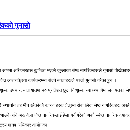
ककाे गुनासाे
ण आफ्ना अधिकारहरू कुण्ठित भएकाे जुम्लाका जेष्ठ नागरिकहरूले गुनासाे पाेखेका
अन्तरक्रिया कार्यक्रममा बाेल्ने बक्ताहरूले यस्ताे गुनासाे गरेका हुन ।
निःशुल्क उपचार, यातायातमा ५० प्रतिशत छुट, निःशुल्क स्वास्थ्य बिमा लगायतका ज
ै स्थानीय तह मौन रहेकोकाे कारण हरक क्षेत्रमा सेवा लिदा जेष्ठ नागरिकहरू अपह
ने अनि अरू वेला जेष्ठ नागरिकलाई हेला गर्ने गरेको अर्का ज्येष्ठ नागरिक दयाद
ष्ट्रिय मानव अधिकार आयाेगका