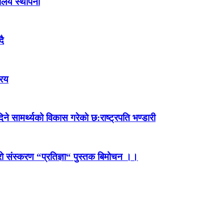
कालय स्थापना
दै
रिय
े सामर्थ्यको विकास गरेकाे छ:राष्ट्रपति भण्डारी
स्रो संस्करण “प्रतिज्ञा“ पुस्तक बिमोचन ।।