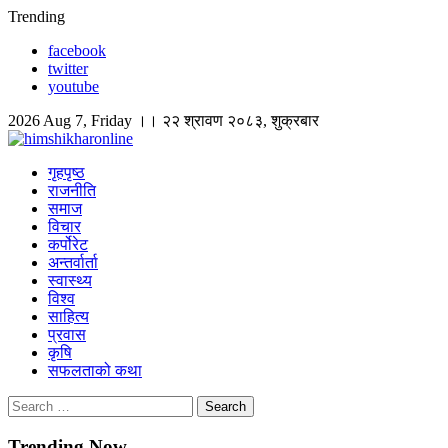
Skip
Trending
to
facebook
content
twitter
youtube
2026 Aug 7, Friday ।। २२ श्रावण २०८३, शुक्रबार
himshikharonline
Himshikhar Online
गृहपृष्ठ
राजनीति
समाज
विचार
कर्पोरेट
अन्तर्वार्ता
स्वास्थ्य
विश्व
साहित्य
प्रवास
कृषि
सफलताको कथा
Search
for:
Trending Now