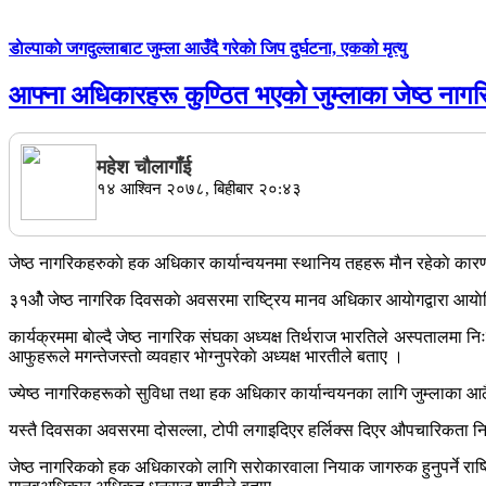
डाेल्पाकाे जगदुल्लाबाट जुम्ला आउँदै गरेकाे जिप दुर्घटना, एकको मृत्यु
आफ्ना अधिकारहरू कुण्ठित भएकाे जुम्लाका जेष्ठ नागरि
महेश चाैलागाँई
१४ आश्विन २०७८, बिहीबार २०:४३
जेष्ठ नागरिकहरुकाे हक अधिकार कार्यान्वयनमा स्थानिय तहहरू माैन रहेकाे कार
३१ओै जेष्ठ नागरिक दिवसकाे अवसरमा राष्ट्रिय मानव अधिकार आयाेगद्वारा आयाेजित 
कार्यक्रममा बाेल्दै जेष्ठ नागरिक संघका अध्यक्ष तिर्थराज भारतिले अस्पतालमा 
आफुहरूले मगन्तेजस्तो व्यवहार भाेग्नुपरेकाे अध्यक्ष भारतीले बताए ।
ज्येष्ठ नागरिकहरूको सुविधा तथा हक अधिकार कार्यान्वयनका लागि जुम्लाका आठ
यस्तै दिवसका अवसरमा दोसल्ला, टोपी लगाइदिएर हर्लिक्स दिएर औपचारिकता निभाउ
जेष्ठ नागरिकको हक अधिकारकाे लागि सराेकारवाला नियाक जागरुक हुनुपर्ने रा