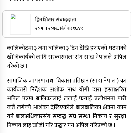
सर्वोच्चले खारेज गर्‍यो दानबहादुर बुढाको रिट,
पदमुक्तिको निर्णय कायम
हिमशिखर संवाददाता
२० माघ २०७८, बिहीबार १६:४९
नेपाली कांग्रेसका वरिष्ठ नेता गोपालमान श्रेष्ठको निधन
कालिकोटमा ३ जना बालिका ३ दिन देखि हराएको घटनाकाे
खाेजिकार्यकाे लागि सरकारवाला संग सादा नेपालले अपिल
सुर्खेतमा जिप दुर्घटना,१५ जना घाइते
गरेकाे छ ।
जुम्लामा चरेससहित २१ वर्षीय युवक पक्राउ
सामाजिक जागरण तथा विकास प्रतिष्ठान (सादा नेपाल ) का
कार्यकारी निर्देशक अशाेक नाथ याेगी दारा हस्ताक्षरित
जुम्लामा बेहोस अवस्थामा फेला परेका युवाको मृत्यु
अपिल पत्रमा बालिकालाई ललाई फगाई प्रलोभनमा पारी
कतै लगेको आशंका देखिएकोले बालबालिका क्षेत्रमा काम
गर्ने बालअधिकारसंग सम्बद्ध संघ संस्था निकाय र सुरक्षा
कर्णालीमा कांग्रेसका चार मन्त्रीहरूले दिए राजीनामा
निकाय लाई खोजी गरि उद्धार गर्न अपिल गरिएकाे छ ।