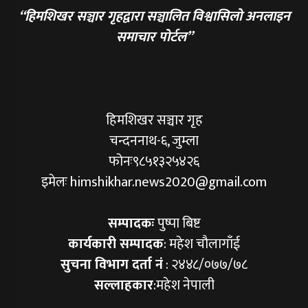
“हिमशिखर सञ्चार गृहद्वारा सञ्चालित विश्वासिलो अनलाइन
समाचार पोर्टल”
हिमशिखर सञ्चार गृह
चन्दननाथ-६, जुम्ला
फोनः९८५१३२५४२६
इमेलः himshikhar.news2020@gmail.com
सम्पादकः
पुष्पा बिष्ट
कार्यकारी सम्पादक
: महेश चौलागाँई
सुचना विभाग दर्ता नं
: २४४८/०७७/७८
सल्लाहकार
:महेश नेपाली