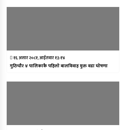
१६ असार २०८१, आईतवार १३:१४
गुठिचाैर ४ पालिकाकै पहिलाे बालविवाह मुक्त वडा घाेषणा