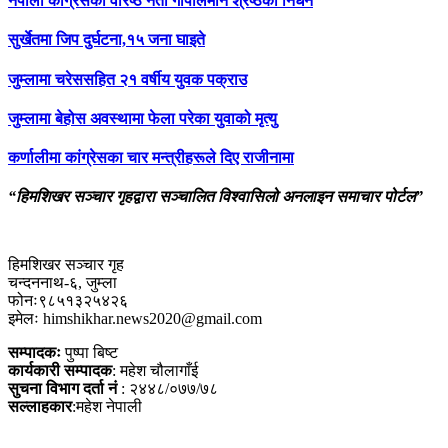
नेपाली कांग्रेसका वरिष्ठ नेता गोपालमान श्रेष्ठको निधन
सुर्खेतमा जिप दुर्घटना,१५ जना घाइते
जुम्लामा चरेससहित २१ वर्षीय युवक पक्राउ
जुम्लामा बेहोस अवस्थामा फेला परेका युवाको मृत्यु
कर्णालीमा कांग्रेसका चार मन्त्रीहरूले दिए राजीनामा
“हिमशिखर सञ्चार गृहद्वारा सञ्चालित विश्वासिलो अनलाइन समाचार पोर्टल”
हिमशिखर सञ्चार गृह
चन्दननाथ-६, जुम्ला
फोनः९८५१३२५४२६
इमेलः himshikhar.news2020@gmail.com
सम्पादकः
पुष्पा बिष्ट
कार्यकारी सम्पादक
: महेश चौलागाँई
सुचना विभाग दर्ता नं
: २४४८/०७७/७८
सल्लाहकार
:महेश नेपाली