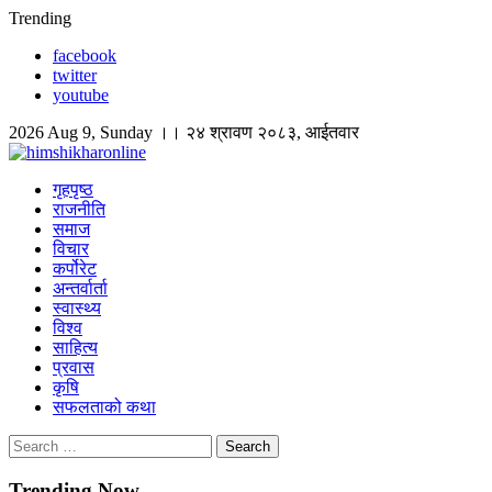
Skip
Trending
to
facebook
content
twitter
youtube
2026 Aug 9, Sunday ।। २४ श्रावण २०८३, आईतवार
himshikharonline
Himshikhar Online
गृहपृष्ठ
राजनीति
समाज
विचार
कर्पोरेट
अन्तर्वार्ता
स्वास्थ्य
विश्व
साहित्य
प्रवास
कृषि
सफलताको कथा
Search
for:
Trending Now