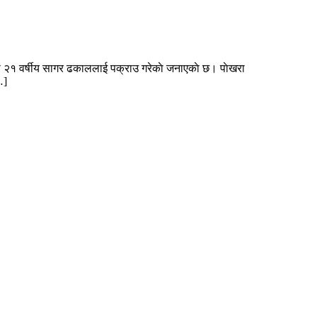
ा २१ वर्षीय सागर ढकाललाई पक्राउ गरेकाे जनाएकाे छ। पाेखरा
…]