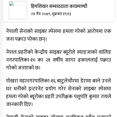
हिमशिखर सम्वाददाता काठमाण्डौ
सर्वोच्चले खारेज गर्‍यो दानबहादुर बुढाको रिट,
२४ चैत्र २०७९, शुक्रबार १९:१३
पदमुक्तिको निर्णय कायम
नेपाली सेनाको साइबर स्पेसमा हमला गरेकाे आरोपमा एक
जना पक्राउ परेका छन्।
नेपाली कांग्रेसका वरिष्ठ नेता गोपालमान श्रेष्ठको निधन
नेपाल प्रहरीको केन्द्रीय साइबर ब्यूरोले स्याङजाको वालिङ
सुर्खेतमा जिप दुर्घटना,१५ जना घाइते
नगरपालिका-१० का २१ वर्षीय सागर ढकाललाई पक्राउ
जुम्लामा चरेससहित २१ वर्षीय युवक पक्राउ
गरेकाे जनाएकाे छ।
जुम्लामा बेहोस अवस्थामा फेला परेका युवाको मृत्यु
पाेखरा महानगरपालिका-१६ बाटुलेचौरमा डेरामा बस्ने उनले
कर्णालीमा कांग्रेसका चार मन्त्रीहरूले दिए राजीनामा
घर धनीको इन्टरनेट प्रयोग गरेर सेनाको साइबर स्पेसमा
हमला गरेकाे ब्यूरोका प्रहरी उपरीक्षक पशुपति कुमार रायले
नृपध्वज निरौलाको इजलासले उक्त निर्णय खारेजको
आदेश गरेको हो ।
जानकारी दिए।
जुम्लामा महिलामाथि जबरजस्ती करणी प्रयासको