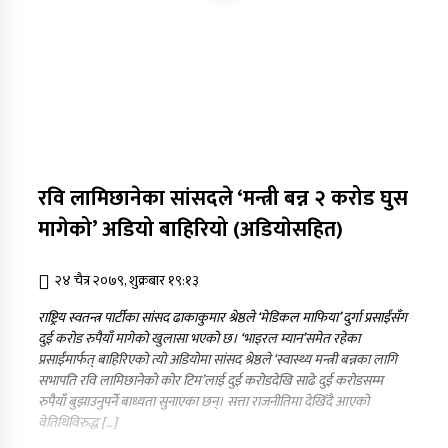
रवि लामिछानेका सांसदले ‘मन्त्री बन्न २ करोड घुस
मागेको’ अडियो बाहिरियो (अडियाेसहित)
२४ चैत्र २०७९, शुक्रबार १९:१३
राष्ट्रिय स्वतन्त्र पार्टीका सांसद ढाकाकुमार श्रेष्ठले ‘मेडिकल माफिया’ दुर्गा प्रसाईंसँग
दुई करोड रुपैयाँ मागेको खुलासा भएको छ। ‘भाइरल म्यान’समेत रहेका
प्रसाईंमार्फत् बाहिरिएको त्यो अडियोमा सांसद श्रेष्ठले ‘स्वास्थ्य मन्त्री बन्नका लागि
सभापति रवि लामिछानेको कोर टिम’लाई दुई करोडदेखि साढे दुई करोडसम्म
रुपैयाँ बुझाउनुपर्ने बाध्यता सुनाएका छन्। सत्ता राजनीतिमा देखिँदै आएको
वेतिथिविरुद्ध […]