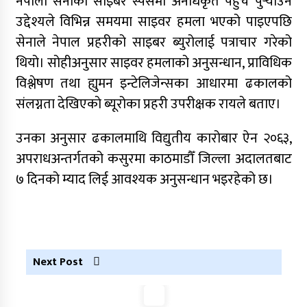
नेपाली सेनाको साइबर स्पेसमा अनधिकृत पहुँच पुऱ्याउने
आरोपमा एक पक्राउ
उद्देश्यले विभिन्न समयमा साइवर हमला भएको पाइएपछि
नेपाली कांग्रेस जुम्लाका कोषाध्यक्ष पाण्डेको निधन
सेनाले नेपाल प्रहरीको साइबर ब्युरोलाई पत्राचार गरेको
थियो। सोहीअनुसार साइवर हमलाको अनुसन्धान, प्राविधिक
डाेल्पाकाे जगदुल्लाबाट जुम्ला आउँदै गरेकाे जिप
दुर्घटना, एकको मृत्यु
विश्लेषण तथा ह्युमन इन्टेलिजेन्सका आधारमा ढकालको
संलग्नता देखिएकाे ब्यूरोका प्रहरी उपरीक्षक रायले बताए।
डाेल्पाकाे जगदुल्लाबाट जुम्ला आउँदै गरेकाे जिप
दुर्घटना, एकको मृत्यु
उनका अनुसार ढकालमाथि विद्युतीय कारोबार ऐन २०६३,
अपराधअन्तर्गतको कसुरमा काठमाडौँ जिल्ला अदालतबाट
७ दिनको म्याद लिई आवश्यक अनुसन्धान भइरहेको छ।
Next Post