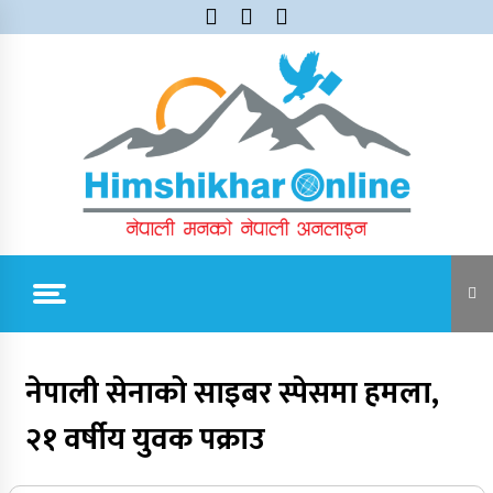
Skip
to
content
Himshikhar Online
Trending Now
नेपाली सेनाको साइबर स्पेसमा हमला,
२१ वर्षीय युवक पक्राउ
जुम्लाबाट सुर्खेत र नेपालगञ्जतर्फ लैजाँदै गरिएको १८०
कार्टुन स्याउ प्रहरीले नियन्त्रणमा