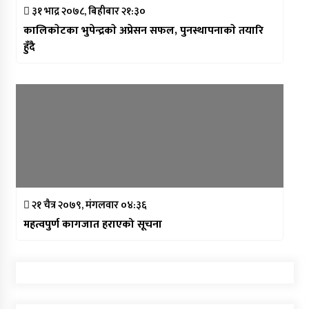
३१ भाद्र २०७८, बिहीबार २१:३०
कालिकाेटका भुपेन्द्रकाे अप्रेसन सफल, पुनस्थापनाकाे तयारि
हुँदै
२१ चैत्र २०७९, मंगलवार ०४:३६
महत्वपुर्ण कागजात हराएको सूचना