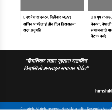
२१ बैशाख २०८०, बिहीबार ०६:४९
७ पुष २०७७,
सचिव पाण्डेलाई तीन दिन हिरासतमा
नेकपा, नेपाली
राख्न अनुमति
समाजबादी पाटी
बैठक बस्दै
“हिमशिखर सञ्चार गृहद्वारा सञ्चालित
विश्वासिलो अनलाइन समाचार पोर्टल”
himshi
Copyright All right reserved. Himshikharonline Design: by
Aarus