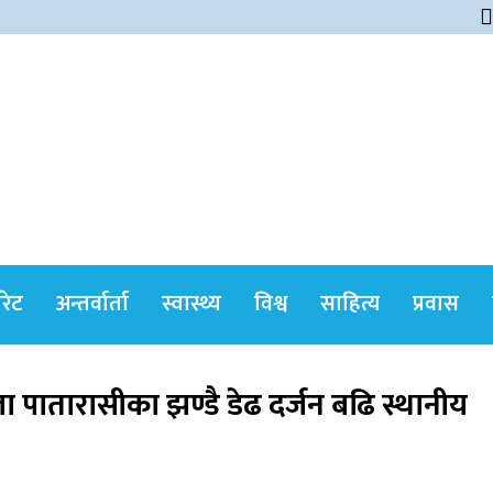
himshikharonline
ोरेट
अन्तर्वार्ता
स्वास्थ्य
विश्व
साहित्य
प्रवास
्ला पातारासीका झण्डै डेढ दर्जन बढि स्थानीय
सर्वोच्चले खारेज गर्‍यो दानबहादुर बुढाको रिट,
पदमुक्तिको निर्णय कायम