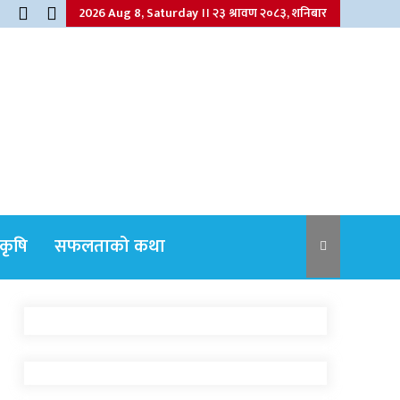
2026 Aug 8, Saturday ।। २३ श्रावण २०८३, शनिबार
कृषि
सफलताको कथा
नेपाली कांग्रेसका वरिष्ठ नेता गोपालमान श्रेष्ठको
निधन