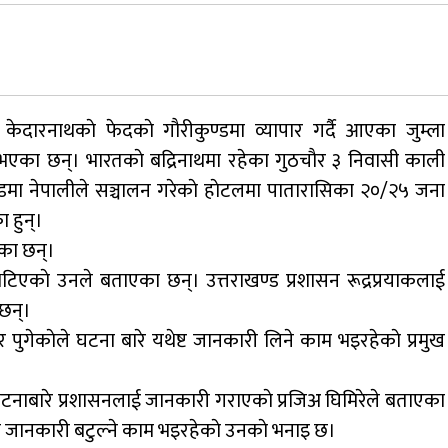
जुम्लामा चरेससहित २१ वर्षीय युवक पक्राउ
नृपध्वज निरौलाको इजलासले उक्त निर्णय
 केदारनाथकाे फेदकाे गाैरीकुण्डमा व्यापार गर्दै आएका जुम्ला
खारेजको आदेश गरेको हो ।
भएका छन्। भारतकाे बद्रिनाथमा रहेका गुठचाैर ३ निवासी काली
डाेल्पाकाे जगदुल्लाबाट जुम्ला आउँदै गरेकाे जिप
्डमा नेपालीले सञ्चालन गरेकाे हाेटलमा पातारासिका २०/२५ जना
दुर्घटना, एकको मृत्यु
 हुन्।
एका छन्।
टिएकाे उनले बताएका छन्। उत्तराखण्ड प्रशासन रूद्रप्रयाकलाई
छन्।
 पुगेकाेले घटना बारे यथेष्ट जानकारी लिने काम भइरहेकाे प्रमुख
े घटनाबारे प्रशासनलाई जानकारी गराएकाे प्रजिअ घिमिरेले बताएका
प जानकारी बटुल्ने काम भइरहेकाे उनकाे भनाइ छ।