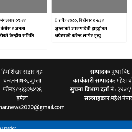
 मंगलवार ०९:२२
१ चैत्र २०८०, बिहीबार ०५:३२
 कंग्रेस र जनता
जुम्लाकाे जालपादेवी हाइड्रोका
काे केन्द्रीय समिति
अप्रेटरको करेन्ट लागेर मृत्यु
हिमशिखर सञ्चार गृह
सम्पादकः
पुष्पा बिष्ट
चन्दननाथ-६, जुम्ला
कार्यकारी सम्पादक
: महेश च
फोनः९८५१३२५४२६
सुचना विभाग दर्ता नं
: २४४८
इमेलः
सल्लाहकार
:महेश नेपा
khar.news2020@gmail.com
h Creation