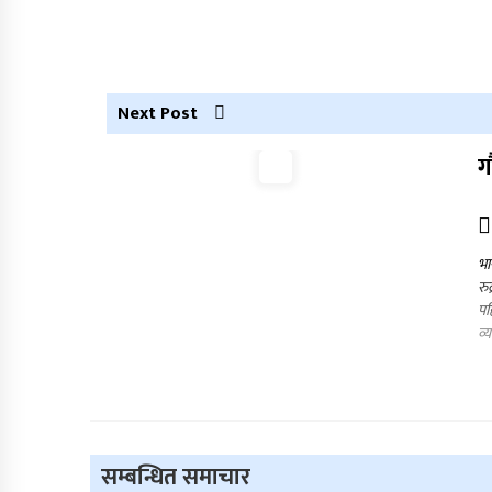
Next Post
ग
भा
रु
पह
व्
सम्बन्धित समाचार