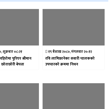
 शुक्रबार ०८:२१
१९ बैशाख २०८०, मंगलवार २०:१२
हिरोमा पुरिएर श्रीमान
रवि लामिछानेका सवारी चालकको
ु, छोराछोरी बेपत्ता
उपचारको क्रममा निधन