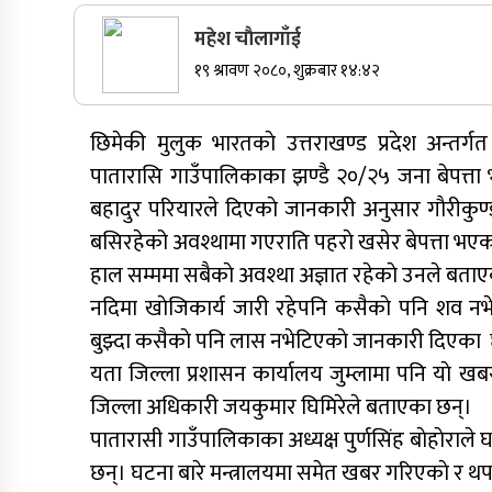
महेश चाैलागाँई
सुर्खेतमा जिप दुर्घटना,१५ जना घाइते
१९ श्रावण २०८०, शुक्रबार १४:४२
कर्णालीमा कांग्रेसका चार मन्त्रीहरूले दिए
छिमेकी मुलुक भारतकाे उत्तराखण्ड प्रदेश अन्तर्गत
राजीनामा
पातारासि गाउँपालिकाका झण्डै २०/२५ जना बेपत्ता 
नेपाली कांग्रेस जुम्लाका कोषाध्यक्ष पाण्डेको
बहादुर परियारले दिएकाे जानकारी अनुसार गाैरीकुण
निधन
बसिरहेको अवश्थामा गएराति पहराे खसेर बेपत्ता भएका
हाल सम्ममा सबैकाे अवश्था अज्ञात रहेकाे उनले बता
नदिमा खाेजिकार्य जारी रहेपनि कसैकाे पनि शव नभे
बुझ्दा कसैकाे पनि लास नभेटिएकाे जानकारी दिएका 
यता जिल्ला प्रशासन कार्यालय जुम्लामा पनि याे खबर
जिल्ला अधिकारी जयकुमार घिमिरेले बताएका छन्।
पातारासी गाउँपालिकाका अध्यक्ष पुर्णसिंह बाेहाेराल
छन्। घटना बारे मन्त्रालयमा समेत खबर गरिएकाे र थ