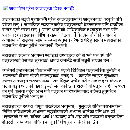
आज विश्व प्रेस स्वतन्त्रता दिवस मनाइँदै
इन्टरनेटको बढ्दो प्रयोगसँगै प्रेस स्वतन्त्रतामाथि आक्रमणका प्रवृत्ति पनि
बढेका छन् । सामाजिक सञ्जालमार्फत पत्रकारको बेडरुमसम्म पनि धम्कीका
सन्देश पुग्ने गरेका छन् । यस्ता धम्कीको आधिकारिक तथ्याङ्क नभए पनि
पत्रकार महासङ्घका विभिन्न तहको नेतृत्व गर्ने नेतृत्वकर्तासँको संवादको
आधारमा यो सङ्ख्या सामान्यरूपमा अनुमान गरेभन्दा धेरै हुनसक्ने महासङ्घका
महासचिव रोशन पुरीले जनाकारी दिनुभयो ।
महासङ्घ सञ्चार अनुगमन एकाइको तथ्याङ्क हेर्ने हो भने यस वर्ष पनि
पत्रकारको पेसागत सुरक्षाको अभाव जनाउँदै सयौँ उजुरी आएका छन् ।
त्यसैगरी इन्टरनेटको विकाससँगै सुरु भएको डिजिटल पत्रकारिता चुनौती र
अवसरको बीचमा रहेको महासङ्घको भनाइ छ । कमजोर साइवर सुरक्षाका
कारण अनलाइन सञ्चारमाध्यमा अनाधिकृत प्रवेश गरी समाचार हटाउनेजस्ता
घटना बढ्न थालेको महासङ्घले जनाएको छ । श्रमजीवी पत्रकार ऐन, २०५१
को पूर्ण पालना नहुँदा आज पनि पत्रका पारिश्रमिकबाट वञ्चित हुनुपरेको
महासचिव पुरीको भनाइ छ ।
महासङ्घका अध्यक्ष विपुल पोखरेलले भन्नुभयो, “मुलुकले संविधानसभामार्फत
निर्मित संविधानको आधारमा सङ्घीयताको अभ्यास थालेको पनि आठ वर्ष
भइसकेको छ तर, यतिका अवधि भइसक्दा पनि अझ पनि नेपालको पत्रकारिता
क्षेत्रसँग सम्बन्धित विभिन्न कानुन निर्माण हुन सकिरहेका छैनन्