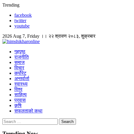
Skip
Trending
to
facebook
content
twitter
youtube
2026 Aug 7, Friday ।। २२ श्रावण २०८३, शुक्रबार
himshikharonline
Himshikhar Online
गृहपृष्ठ
राजनीति
समाज
विचार
कर्पोरेट
अन्तर्वार्ता
स्वास्थ्य
विश्व
साहित्य
प्रवास
कृषि
सफलताको कथा
Search
for:
Trending Now