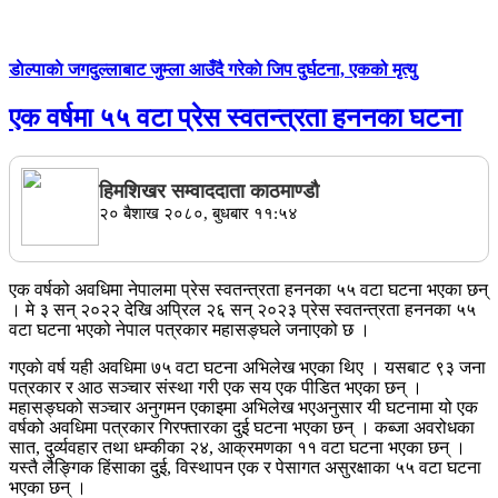
डाेल्पाकाे जगदुल्लाबाट जुम्ला आउँदै गरेकाे जिप दुर्घटना, एकको मृत्यु
एक वर्षमा ५५ वटा प्रेस स्वतन्त्रता हननका घटना
हिमशिखर सम्वाददाता काठमाण्डौ
२० बैशाख २०८०, बुधबार ११:५४
एक वर्षको अवधिमा नेपालमा प्रेस स्वतन्त्रता हननका ५५ वटा घटना भएका छन्
। मे ३ सन् २०२२ देखि अप्रिल २६ सन् २०२३ प्रेस स्वतन्त्रता हननका ५५
वटा घटना भएको नेपाल पत्रकार महासङ्घले जनाएको छ ।
गएकाे वर्ष यही अवधिमा ७५ वटा घटना अभिलेख भएका थिए । यसबाट ९३ जना
पत्रकार र आठ सञ्चार संस्था गरी एक सय एक पीडित भएका छन् ।
महासङ्घको सञ्चार अनुगमन एकाइमा अभिलेख भएअनुसार यी घटनामा यो एक
वर्षको अवधिमा पत्रकार गिरफ्तारका दुई घटना भएका छन् । कब्जा अवरोधका
सात, दुर्व्यवहार तथा धम्कीका २४, आक्रमणका ११ वटा घटना भएका छन् ।
यस्तै लैङ्गिक हिंसाका दुई, विस्थापन एक र पेसागत असुरक्षाका ५५ वटा घटना
भएका छन् ।