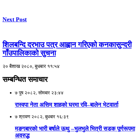
Next Post
शिलबन्दि दरभाउ पत्र आह्वान गरिएको कनकासुन्दरी
गाँउपालिकाको सुचना
२० बैशाख २०८०, बुधबार ११:५४
सम्बन्धित समाचार
७ पुष २०८२, सोमबार २३:४४
रास्वपा नेता असिम शाहको घरमा रवि–बालेन भेटवार्ता
७ श्रावण २०८२, बुधबार १६:३९
मङगबारकाे भारी बर्षाले ऊथु –भुलभुले भित्री सडक पूर्णरूपमा
अवरुद्ध