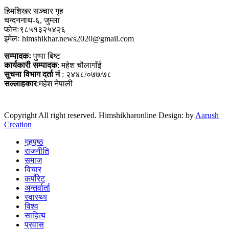
हिमशिखर सञ्चार गृह
चन्दननाथ-६, जुम्ला
फोनः९८५१३२५४२६
इमेलः himshikhar.news2020@gmail.com
सम्पादकः
पुष्पा बिष्ट
कार्यकारी सम्पादक
: महेश चौलागाँई
सुचना विभाग दर्ता नं
: २४४८/०७७/७८
सल्लाहकार
:महेश नेपाली
Copyright All right reserved. Himshikharonline Design: by
Aarush
Creation
गृहपृष्ठ
राजनीति
समाज
विचार
कर्पोरेट
अन्तर्वार्ता
स्वास्थ्य
विश्व
साहित्य
प्रवास